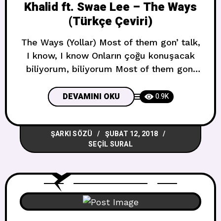
Khalid ft. Swae Lee – The Ways
(Türkçe Çeviri)
The Ways (Yollar) Most of them gon’ talk,
I know, I know Onların çoğu konuşacak
biliyorum, biliyorum Most of them gon’
fall, I know, I know Onların çoğu düşecek,
biliyorum, biliyorum We gon’ bet it all, I
DEVAMINI OKU
0.9K
know-ow-ow-ow Hepsine bahse
gireceğiz, biliyorum We gon’ bet it all, I
ŞARKI SÖZÜ
ŞUBAT 12, 2018
know-ow Hepsine bahse gireceğiz,
SEÇIL SURAL
biliyorum