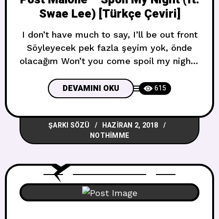
Swae Lee) [Türkçe Çeviri]
I don’t have much to say, I’ll be out front
Söyleyecek pek fazla şeyim yok, önde
olacağım Won’t you come spoil my night?
Gecemin içine etmek için gelmeyecek
misin? Feelin’s come into play and I’m
DEVAMINI OKU
615
thinkin’ this happens every time Hisler
harekete geçmeye başladı ve bunun her
ŞARKI SÖZÜ
HAZIRAN 2, 2018
zaman olduğunu düşünüyorum
NOTHIMME