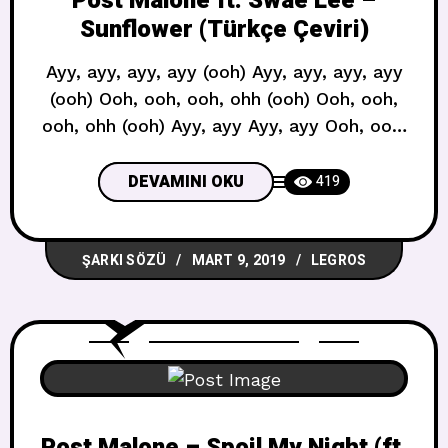
Post Malone ft. Swae Lee –
Sunflower (Türkçe Çeviri)
Ayy, ayy, ayy, ayy (ooh) Ayy, ayy, ayy, ayy
(ooh) Ooh, ooh, ooh, ohh (ooh) Ooh, ooh,
ooh, ohh (ooh) Ayy, ayy Ayy, ayy Ooh, ooh,
ooh, ooh Ooh, ooh, ooh, ooh Needless to
say, I keep her in checkSöylemesi
DEVAMINI OKU
419
gereksiz, kontrolümün altındaShe was all
bad-bad, nevertheless (yeah)Yine de
ŞARKI SÖZÜ
MART 9, 2019
LEGROS
bütünüyle kötü olsa da (evet)Callin’ it
Post Malone – Spoil My Night (ft.