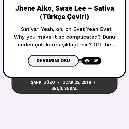
Jhene Aiko, Swae Lee – Sativa
(Türkçe Çeviri)
Sativa* Yeah, oh, oh Evet Yeah Evet
Why you make it so complicated? Bunu
neden çok karmaşıklaştırdın? Off the
drink, we concentratin’ İçmeyi bırak,
konsantre oluyoruz I know you won’t
DEVAMINI OKU
1.3K
leave me hangin’ Biliyorum takılırken beni
bırakmayacaksın Smokin’ weed out the
ŞARKI SÖZÜ
OCAK 22, 2018
container Konteynırın dışında ot içiyoruz
SEÇIL SURAL
We spend cash for entertainment