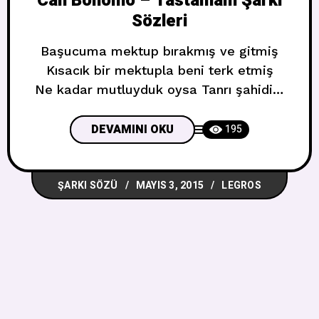
Can Bonomo – Tastamam Şarkı
Sözleri
Başucuma mektup bırakmış ve gitmiş
Kısacık bir mektupla beni terk etmiş
Ne kadar mutluyduk oysa Tanrı şahidim
Her şey dümyaya ait ben ona aitim
Dön sen ne dersen de tamam
DEVAMINI OKU
195
Bitmişim halim yaman
Bi’ sendin derdimi anlayan
ŞARKI SÖZÜ
MAYIS 3, 2015
LEGROS
Değ tenime gözlerinle değ
O zaman hallolur her şey
Her şey hallolur tastamam
Tamam haklıydı belki de değiştim
Söz ver ne olur hiç değişme demiştim
O zamanlar başkaydı her şey şimdi sakini
m