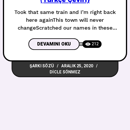
Took that same train and I’m right back
here againThis town will never
changeScratched our names in these
park benchesBut they’re beginning to
fade Aynı trene bindim ve yine buraya
DEVAMINI OKU
212
döndümBu kasaba asla
değişmeyecekİsimlerimizi bu park
ŞARKI SÖZÜ
ARALIK 25, 2020
banklarında kazıdıkAma solmaya
DICLE SÖNMEZ
başlıyorlar Can we go back to
beforeCause I tried forgetting the walk
from my house to