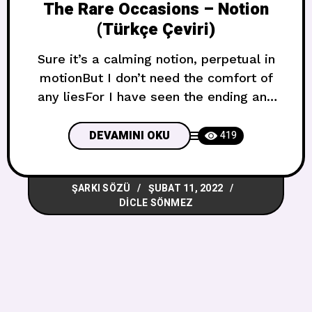
The Rare Occasions – Notion
(Türkçe Çeviri)
Sure it’s a calming notion, perpetual in
motionBut I don’t need the comfort of
any liesFor I have seen the ending and
there is no ascending rise Elbette bu
sakinleştirici bir fikir, sürekli hareket
DEVAMINI OKU
419
halindeAma herhangi bir yalanın
rahatlığına ihtiyacım yokÇünkü sonunu
ŞARKI SÖZÜ
ŞUBAT 11, 2022
gördüm ve yükselen bir yükseliş yok Oh,
DICLE SÖNMEZ
back when I was younger, was