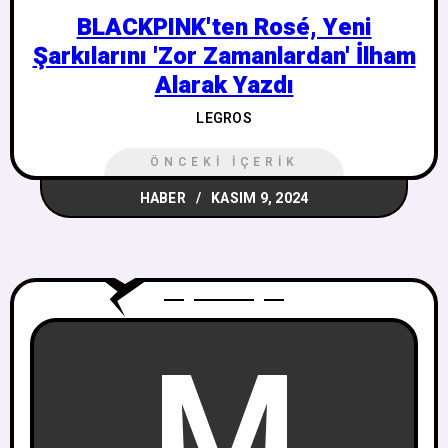
BLACKPINK'ten Rosé, Yeni
Şarkılarını 'Zor Zamanlardan' İlham
Alarak Yazdı
LEGROS
ÖNCEKI İÇERIK
HABER
KASIM 9, 2024
M