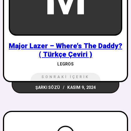
Major Lazer – Where's The Daddy?
( Türkçe Çeviri )
LEGROS
SONRAKI İÇERIK
ŞARKI SÖZÜ
KASIM 9, 2024