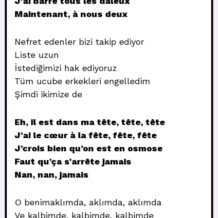
J’ai barré tous les daleux
Maintenant, à nous deux
Nefret edenler bizi takip ediyor
Liste uzun
İstediğimizi hak ediyoruz
Tüm ucube erkekleri engelledim
Şimdi ikimize de
Eh, il est dans ma tête, tête, tête
J’ai le cœur à la fête, fête, fête
J’crois bien qu’on est en osmose
Faut qu’ça s’arrête jamais
Nan, nan, jamais
O benimaklımda, aklımda, aklımda
Ve kalbimde, kalbimde, kalbimde