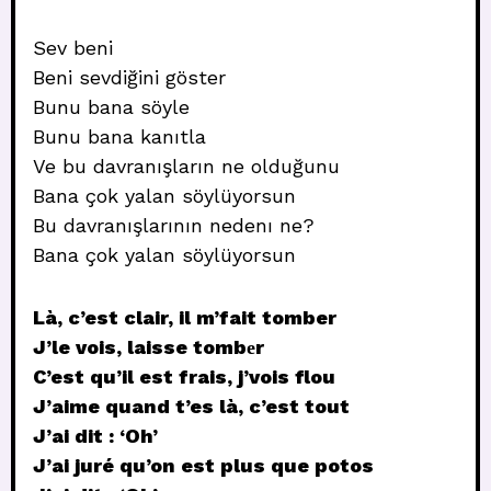
Sev beni
Beni sevdiğini göster
Bunu bana söyle
Bunu bana kanıtla
Ve bu davranışların ne olduğunu
Bana çok yalan söylüyorsun
Bu davranışlarının nedenı ne?
Bana çok yalan söylüyorsun
Là, c’est clair, il m’fait tomber
J’le vois, laisse tombеr
C’est qu’il est frais, j’vois flou
J’aime quand t’es là, c’est tout
J’ai dit : ‘Oh’
J’ai juré qu’on est plus que potos