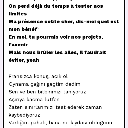
On perd déjà du temps à tester nos
limites
Ma présence coûte cher, dis-moi quel est
mon bénéf’
En moi, tu pourrais voir nos projets,
l’avenir
Mais nous brûler les ailes, il faudrait
éviter, yeah
Fransızca konuş, açık ol
Oynama çağını geçtim dedim
Sen ve ben bitbirimizi tanıyoruz
Aşırıya kaçma lütfen
Zaten sınırlarımızı test ederek zaman
kaybediyoruz
Varlığım pahalı, bana ne faydası olduğunu