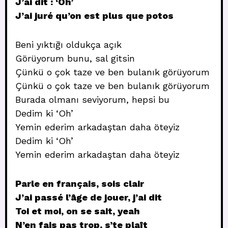
J’ai dit : ‘Oh’
J’ai juré qu’on est plus que potos
Beni yıktığı oldukça açık
Görüyorum bunu, sal gitsin
Çünkü o çok taze ve ben bulanık görüyorum
Çünkü o çok taze ve ben bulanık görüyorum
Burada olmanı seviyorum, hepsi bu
Dedim ki ‘Oh’
Yemin ederim arkadaştan daha öteyiz
Dedim ki ‘Oh’
Yemin ederim arkadaştan daha öteyiz
Parle en français, sois clair
J’ai passé l’âge de jouer, j’ai dit
Toi et moi, on se sait, yeah
N’en fais pas trop, s’te plaît