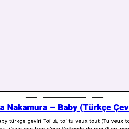
a Nakamura – Baby (Türkçe Çevi
 türkçe çeviri Toi là, toi tu veux tout (Tu veux to
u, j’sais pas trop c’que t’attends de moi (Nan, nan,