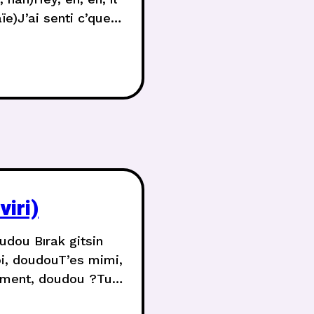
ïe)J’ai senti c’que
iri)
udou Bırak gitsin
i, doudouT’es mimi,
ement, doudou ?Tu
ens beaucoup Sev