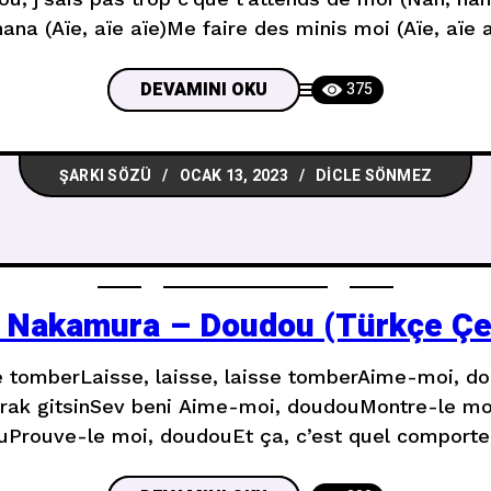
nana (Aïe, aïe aïe)Me faire des minis moi (Aïe, aïe a
t’attends d’moi (C’que t’attends d’moi)Moi
DEVAMINI OKU
375
ŞARKI SÖZÜ
OCAK 13, 2023
DICLE SÖNMEZ
 Nakamura – Doudou (Türkçe Çev
sse tomberLaisse, laisse, laisse tomberAime-moi, do
bırak gitsinSev beni Aime-moi, doudouMontre-le mo
ouProuve-le moi, doudouEt ça, c’est quel comport
pÇa, c’est quel comportement, doudou ?Tu me m