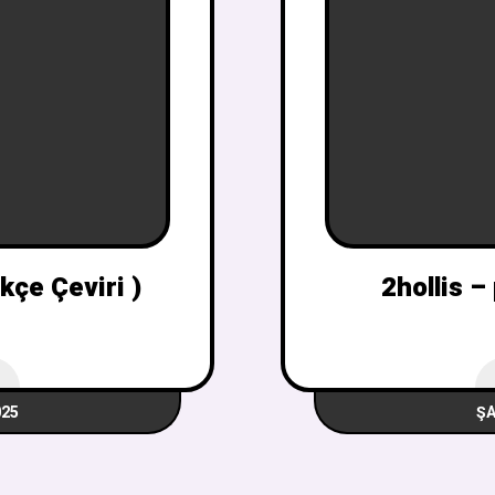
kçe Çeviri )
2hollis –
025
ŞA