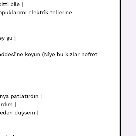
tti bile |
puklarımı elektrik tellerine
ey şu |
ddesi’ne koyun (Niye bu kızlar nefret
ya patlatırdın |
ardım |
safeden düşsem |