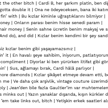
 the other bitch | Cardi B, her şarkım platin, ben diğ
gotta double it | Ona ne ödeyeceksen, bana iki katın
n’ with | Bu kızlar kiminle uğraştıklarını bilmiyor |
ney | Onların parası benim hisse senedi param |
hair money | Senin sahne ücretin benim makyaj ve 
 (And do), and did | Kızlar benim kendimi bir şey sand
 siz kızlar benim gibi yaşayamazsınız |
in’ it | En havalı şeye sahibim, iniyorum, patlatıyoru
 compliment | Diyorlar ki ben yürürken iltifat gibi g
nin’ | Sus, ağlamayı bırak, Cardi hâlâ parlıyor |
 more diamonds | Kızlar şikâyet etmeye devam etti, 
n me | Ve daha çok arşivlik, vintage couture üzerimd
bly | Jean’den bile fazla Gaultier’im var muhtemelen
 minks out | Yazın yanaklar dışarıda, kışın kürkler d
m take links out, bitch | Yetişkin erkek saatleri al