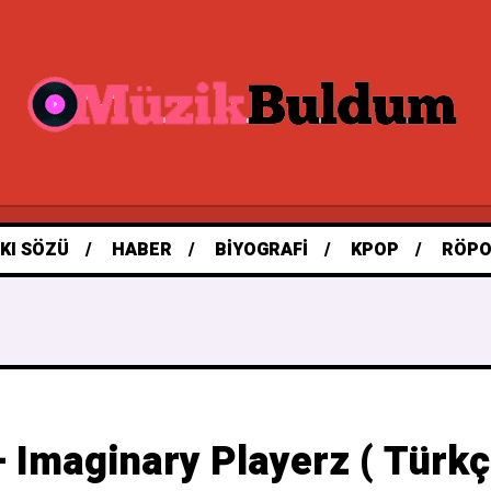
KI SÖZÜ
HABER
BIYOGRAFI
KPOP
RÖPO
– Imaginary Playerz ( Türkçe