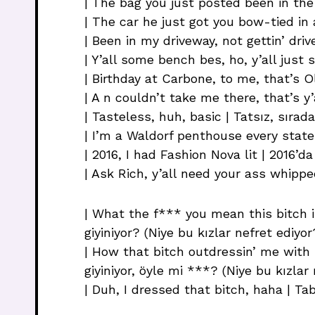
| The bag you just posted been in the c
| The car he just got you bow-tied in 
| Been in my driveway, not gettin’ dri
| Y’all some bench bes, ho, y’all just 
| Birthday at Carbone, to me, that’s
| A n couldn’t take me there, that’s y’
| Tasteless, huh, basic | Tatsız, sırada
| I’m a Waldorf penthouse every state
| 2016, I had Fashion Nova lit | 2016’
| Ask Rich, y’all need your ass whipped
| What the f*** you mean this bitch 
giyiniyor? (Niye bu kızlar nefret ediyor?
| How that bitch outdressin’ me with 
giyiniyor, öyle mi ***? (Niye bu kızlar 
| Duh, I dressed that bitch, haha | Tabi