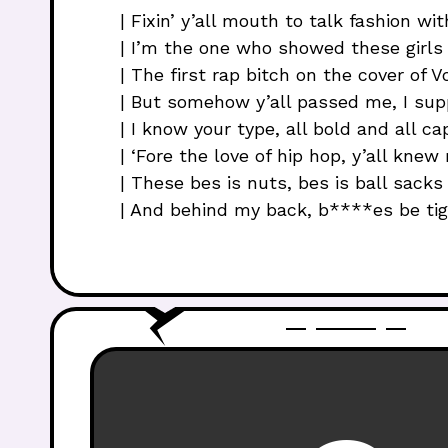
| Fixin’ y’all mouth to talk fashion 
| I’m the one who showed these girls 
| The first rap bitch on the cover of 
| But somehow y’all passed me, I supp
| I know your type, all bold and all cap
| ‘Fore the love of hip hop, y’all kne
| These bes is nuts, bes is ball sacks |
| And behind my back, b****es be tight