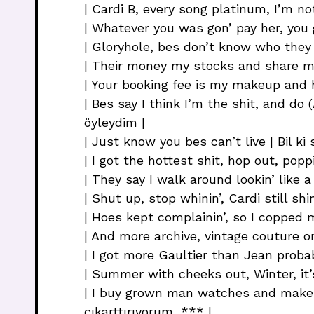
| Cardi B, every song platinum, I’m not
| Whatever you was gon’ pay her, you 
| Gloryhole, bes don’t know who they fi
| Their money my stocks and share mo
| Your booking fee is my makeup and 
| Bes say I think I’m the shit, and do
öyleydim |
| Just know you bes can’t live | Bil ki
| I got the hottest shit, hop out, popp
| They say I walk around lookin’ like a
| Shut up, stop whinin’, Cardi still shi
| Hoes kept complainin’, so I copped
| And more archive, vintage couture o
| I got more Gaultier than Jean proba
| Summer with cheeks out, Winter, it’s
| I buy grown man watches and make ’e
çıkarttırıyorum, *** |