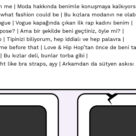
with me | Moda hakkında benimle konuşmaya kalkıyors
what fashion could be | Bu kızlara modanın ne olabi
Vogue | Vogue kapağında çıkan ilk rap kadını benim |
ose? | Ama bir şekilde beni geçtiniz, öyle mi? |
 | Tipinizi biliyorum, hep iddialı ve hep palavra |
w me before that | Love & Hip Hop’tan önce de beni t
 Bu kızlar deli, bunlar torba gibi |
 like bra straps, ayy | Arkamdan da sütyen askısı gib