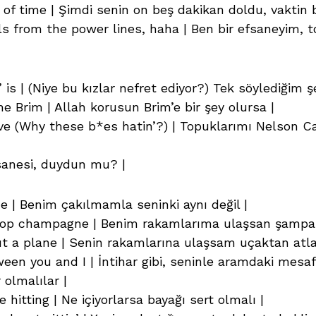
of time | Şimdi senin on beş dakikan doldu, vaktin bi
s from the power lines, haha | Ben bir efsaneyim, to
 is | (Niye bu kızlar nefret ediyor?) Tek söylediğim ş
e Brim | Allah korusun Brim’e bir şey olursa |
ve (Why these b*es hatin’?) | Topuklarımı Nelson Ca
fsanesi, duydun mu? |
e | Benim çakılmamla seninki aynı değil |
 pop champagne | Benim rakamlarıma ulaşsan şampan
out a plane | Senin rakamlarına ulaşsam uçaktan atl
 ‘tween you and I | İntihar gibi, seninle aramdaki me
 olmalılar |
 hitting | Ne içiyorlarsa bayağı sert olmalı |