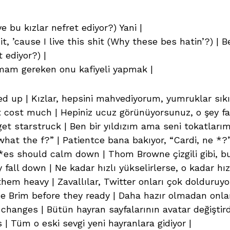
e bu kızlar nefret ediyor?) Yani |
shit, ’cause I live this shit (Why these bes hatin’?)
 ediyor?) |
pmam gereken onu kafiyeli yapmak |
lled up | Kızlar, hepsini mahvediyorum, yumruklar sıkıl
’t cost much | Hepiniz ucuz görünüyorsunuz, o şey fa
 get starstruck | Ben bir yıldızım ama seni tokatları
 what the f?” | Patientce bana bakıyor, “Cardi, ne *?”
es should calm down | Thom Browne çizgili gibi, bu 
 fall down | Ne kadar hızlı yükselirlerse, o kadar hız
them heavy | Zavallılar, Twitter onları çok dolduruyo
he Brim before they ready | Daha hazır olmadan onlar
changes | Bütün hayran sayfalarının avatar değiştird
 | Tüm o eski sevgi yeni hayranlara gidiyor |