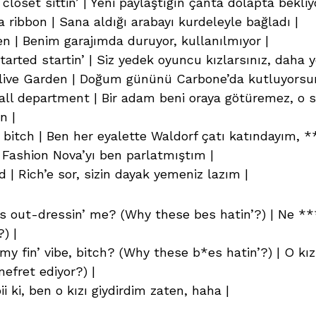
loset sittin’ | Yeni paylaştığın çanta dolapta bekliy
a ribbon | Sana aldığı arabayı kurdeleyle bağladı |
ven | Benim garajımda duruyor, kullanılmıyor |
started startin’ | Siz yedek oyuncu kızlarsınız, daha 
 Olive Garden | Doğum gününü Carbone’da kutluyorsun
all department | Bir adam beni oraya götüremez, o siz
n |
 bitch | Ben her eyalette Waldorf çatı katındayım, *
da Fashion Nova’yı ben parlatmıştım |
 | Rich’e sor, sizin dayak yemeniz lazım |
is out-dressin’ me? (Why these bes hatin’?) | Ne *
) |
my fin’ vibe, bitch? (Why these b*es hatin’?) | O kı
nefret ediyor?) |
i ki, ben o kızı giydirdim zaten, haha |