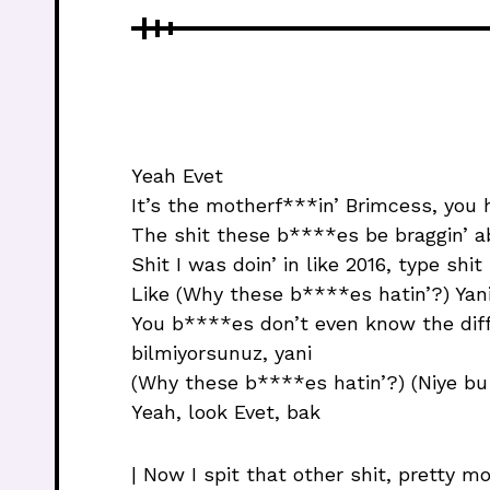
Yeah Evet
It’s the motherf***in’ Brimcess, yo
The shit these b****es be braggin’ ab
Shit I was doin’ in like 2016, type shi
Like (Why these b****es hatin’?) Yani 
You b****es don’t even know the differ
bilmiyorsunuz, yani
(Why these b****es hatin’?) (Niye bu 
Yeah, look Evet, bak
| Now I spit that other shit, pretty mo