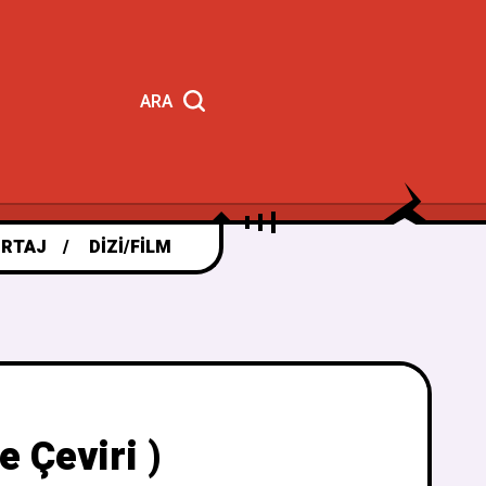
ARA
RTAJ
DIZI/FILM
 Çeviri )