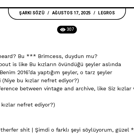
ŞARKI SÖZÜ
AĞUSTOS 17, 2025
LEGROS
307
u heard? Bu *** Brimcess, duydun mu?
out is like Bu kızların övündüğü şeyler aslında
t Benim 2016’da yaptığım şeyler, o tarz şeyler
(Niye bu kızlar nefret ediyor?)
ence between vintage and archive, like Siz kızlar vin
kızlar nefret ediyor?)
therfer shit | Şimdi o farklı şeyi söylüyorum, güzel **