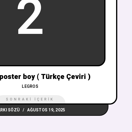
2
 poster boy ( Türkçe Çeviri )
LEGROS
SONRAKI İÇERIK
RKI SÖZÜ
AĞUSTOS 19, 2025