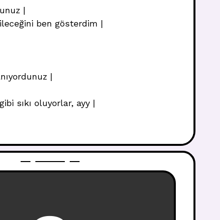
unuz |
leceğini ben gösterdim |
anıyordunuz |
i sıkı oluyorlar, ayy |