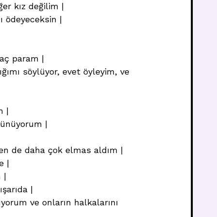
er kız değilim |
ı ödeyeceksin |
saç param |
ığımı söylüyor, evet öyleyim, ve
m |
örünüyorum |
ben de daha çok elmas aldım |
e |
 |
ışarıda |
ıyorum ve onların halkalarını