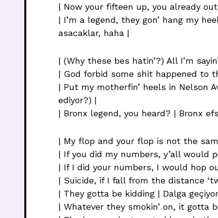
| Now your fifteen up, you already out 
| I’m a legend, they gon’ hang my heel
asacaklar, haha |
| (Why these bes hatin’?) All I’m sayin’
| God forbid some shit happened to th
| Put my motherfin’ heels in Nelson A
ediyor?) |
| Bronx legend, you heard? | Bronx e
| My flop and your flop is not the sam
| If you did my numbers, y’all would
| If I did your numbers, I would hop 
| Suicide, if I fall from the distance
| They gotta be kidding | Dalga geçiyor
| Whatever they smokin’ on, it gotta be