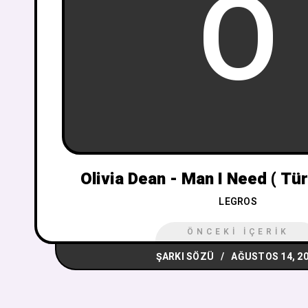
O
Olivia Dean - Man I Need ( Tür
LEGROS
ÖNCEKI İÇERIK
ŞARKI SÖZÜ
AĞUSTOS 14, 2