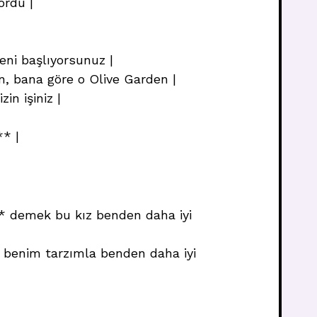
ordu |
yeni başlıyorsunuz |
, bana göre o Olive Garden |
in işiniz |
** |
** demek bu kız benden daha iyi
z benim tarzımla benden daha iyi