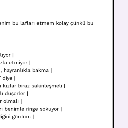
 | Benim bu lafları etmem kolay çünkü bu
ıyor |
zla etmiyor |
m, hayranlıkla bakma |
 diye |
kızlar biraz sakinleşmeli |
lı düşerler |
r olmalı |
ı benimle ringe sokuyor |
iğini gördüm |