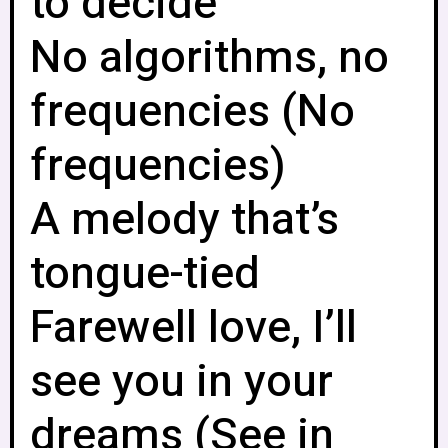
to decide
No algorithms, no
frequencies (No
frequencies)
A melody that’s
tongue-tied
Farewell love, I’ll
see you in your
dreams (See in