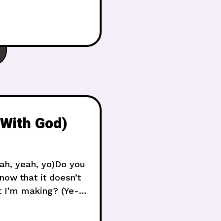
 deadChoices
 With God)
eah, yeah, yo)Do you
now that it doesn’t
t I’m making? (Ye-