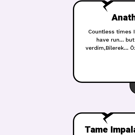
Anath
Countless times I
have run… but 
verdim,Bilerek… Ö
fragile dreams woul
yı
Tame Impal