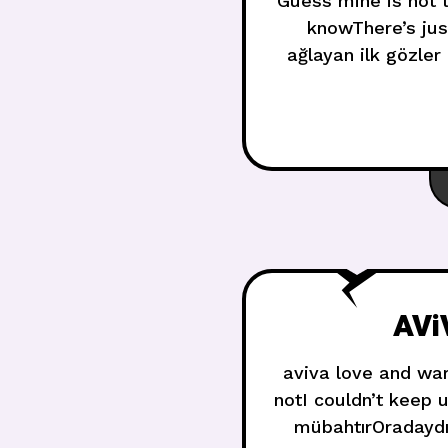
Guess mine is not t
knowThere’s just
ağlayan ilk gözler
who
AVi
aviva love and war
notI couldn’t keep 
mübahtırOradaydı