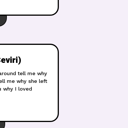
eviri)
 around tell me why
ell me why she left
ou why I loved