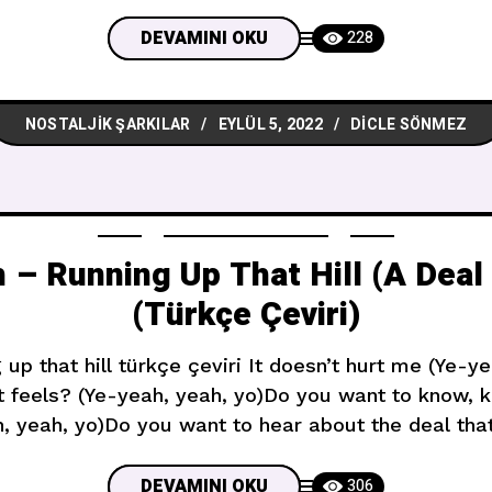
— This friendship was pretendI meant it, now it’s
DEVAMINI OKU
228
NOSTALJIK ŞARKILAR
EYLÜL 5, 2022
DICLE SÖNMEZ
 – Running Up That Hill (A Deal
(Türkçe Çeviri)
 up that hill türkçe çeviri It doesn’t hurt me (Ye-y
t feels? (Ye-yeah, yeah, yo)Do you want to know, k
, yeah, yo)Do you want to hear about the deal tha
yeah, yeah, yo) Beni incitmiyor (Evet,
DEVAMINI OKU
306