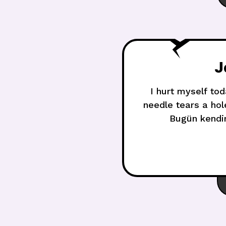
J
I hurt myself tod
needle tears a hol
Bugün kendi
odaklanıyorumGerç