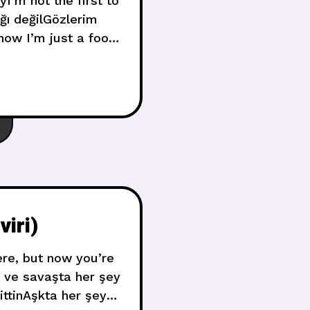
I’m not the first to
ığı değilGözlerim
now I’m just a fool
an’t
iri)
ere, but now you’re
a ve savaşta her şey
ttinAşkta her şey