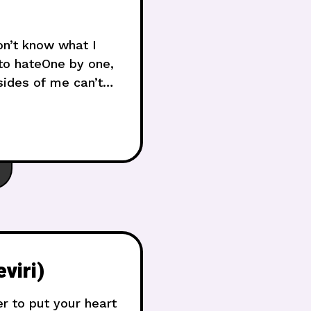
n’t know what I
 to hateOne by one,
 sides of me can’t
viri)
er to put your heart