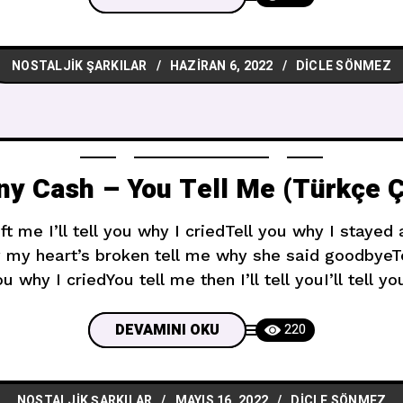
NOSTALJIK ŞARKILAR
HAZIRAN 6, 2022
DICLE SÖNMEZ
y Cash – You Tell Me (Türkçe Ç
ft me I’ll tell you why I criedTell you why I stayed
why my heart’s broken tell me why she said goodbyeT
you why I criedYou tell me then I’ll tell youI’ll tell y
DEVAMINI OKU
220
NOSTALJIK ŞARKILAR
MAYIS 16, 2022
DICLE SÖNMEZ