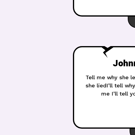
Johnn
Tell me why she le
she liedI’ll tell 
me I’ll tell 