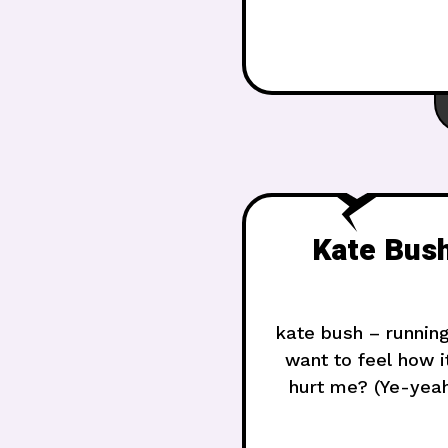
mübahtır ve
Kate Bush
kate bush – running
want to feel how i
hurt me? (Ye-yeah