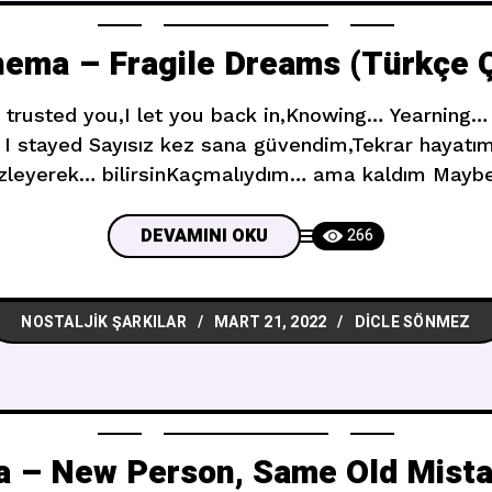
ema – Fragile Dreams (Türkçe Ç
 trusted you,I let you back in,Knowing… Yearning
I stayed Sayısız kez sana güvendim,Tekrar hayatım
zleyerek… bilirsinKaçmalıydım… ama kaldım Mayb
d be broken for you. Belki hep biliyordum,Kırılgan h
kılırdı. Today I introduced myself,To my own feelings
DEVAMINI OKU
266
NOSTALJIK ŞARKILAR
MART 21, 2022
DICLE SÖNMEZ
a – New Person, Same Old Mista