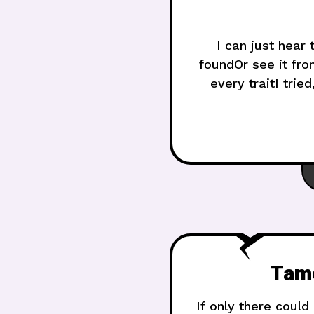
I can just hea
foundOr see it fro
every traitI trie
Tame
If only there could