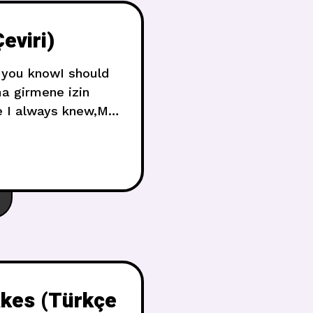
eviri)
… you knowI should
a girmene izin
e I always knew,My
ayallerim senin için
,In
kes (Türkçe