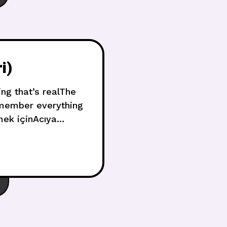
i)
ing that’s realThe
remember everything
ek içinAcıya
ıHepsini öldürmeye