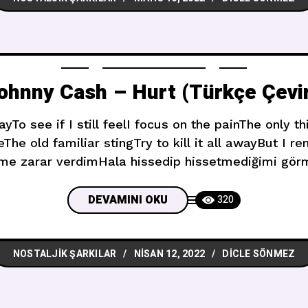
ohnny Cash – Hurt (Türkçe Çevir
ayTo see if I still feelI focus on the painThe only th
eThe old familiar stingTry to kill it all awayBut I 
me zarar verdimHala hissedip hissetmediğimi görm
ek olan tek şeyİğne bir delik açarEski tanıdık ac
çalıştımAma her şeyi hatırlıyorum What
DEVAMINI OKU
320
NOSTALJIK ŞARKILAR
NISAN 12, 2022
DICLE SÖNMEZ