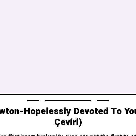
ewton-Hopelessly Devoted To Yo
Çeviri)