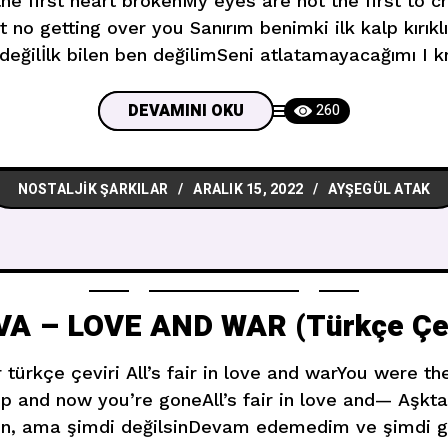
he first heart brokenMy eyes are not the first to cry
 no getting over you Sanırım benimki ilk kalp kırıkl
 değilİlk bilen ben değilimSeni atlatamayacağımı I k
’s willingTo sit around and wait for youBut baby, c
DEVAMINI OKU
260
NOSTALJIK ŞARKILAR
ARALIK 15, 2022
AYŞEGÜL ATAK
VA – LOVE AND WAR (Türkçe Çev
 türkçe çeviri All’s fair in love and warYou were th
up and now you’re goneAll’s fair in love and— Aşkt
n, ama şimdi değilsinDevam edemedim ve şimdi gi