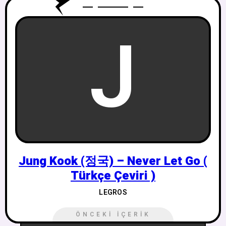
J
Jung Kook (정국) – Never Let Go (
Türkçe Çeviri )
LEGROS
ÖNCEKI İÇERIK