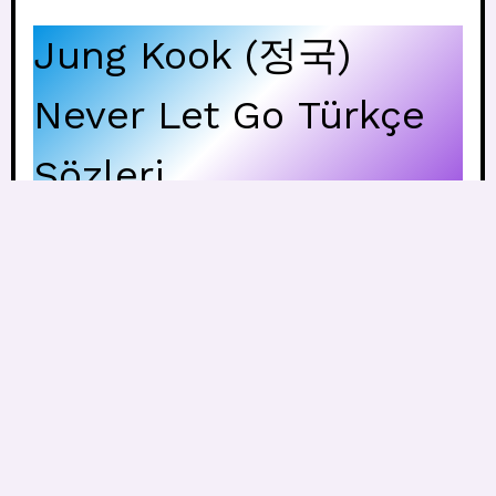
Jung Kook (정국)
Never Let Go Türkçe
Sözleri
İngilizce Sözleri
Türkçe Sözleri
Every day I
Her gün bunun sadece
wonder if this
bir rüya olup olmadığını
all is just a
merak ediyorum
dream