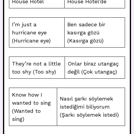
House Hotel
House Hotel’de
I’m just a
Ben sadece bir
hurricane eye
kasırga gözü
(Hurricane eye)
(Kasırga gözü)
They’re not a little
Onlar biraz utangaç
too shy (Too shy)
değil (Çok utangaç)
Know how I
Nasıl şarkı söylemek
wanted to sing
istediğimi biliyorum
(Wanted to
(Şarkı söylemek istedi)
sing)