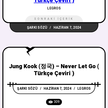
Türkçe Çeviri )
LEGROS
SONRAKI İÇERIK
ŞARKI SÖZÜ
HAZIRAN 7, 2024
Jung Kook (정국) – Never Let Go (
Türkçe Çeviri )
ŞARKI SÖZÜ
HAZIRAN 7, 2024
LEGROS
309