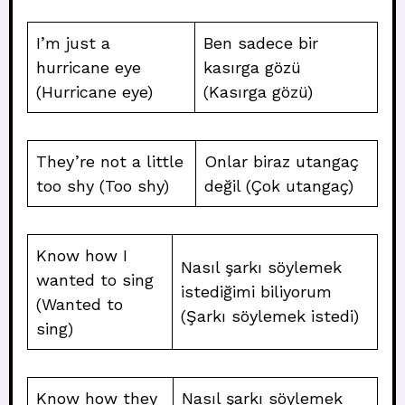
I’m just a
Ben sadece bir
hurricane eye
kasırga gözü
(Hurricane eye)
(Kasırga gözü)
They’re not a little
Onlar biraz utangaç
too shy (Too shy)
değil (Çok utangaç)
Know how I
Nasıl şarkı söylemek
wanted to sing
istediğimi biliyorum
(Wanted to
(Şarkı söylemek istedi)
sing)
Know how they
Nasıl şarkı söylemek