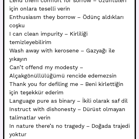
Lend them comfort for sorrow – Üzüntüleri
için onlara teselli verin
Enthusiasm they borrow – Ödünç aldıkları
coşku
I can clean impurity – Kirliliği
temizleyebilirim
Wash away with kerosene – Gazyağı ile
yıkayın
Can’t offend my modesty –
Alçakgönüllülüğümü rencide edemezsin
Thank you for defiling me – Beni kirlettiğin
için teşekkür ederim
Language pure as binary – İkili olarak saf dil
Instruct with dishonesty – Dürüst olmayan
talimatlar verin
In nature there’s no tragedy – Doğada trajedi
yoktur