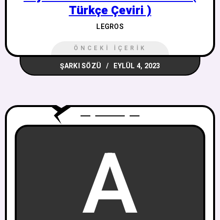
Türkçe Çeviri )
LEGROS
ÖNCEKI İÇERIK
ŞARKI SÖZÜ
EYLÜL 4, 2023
A