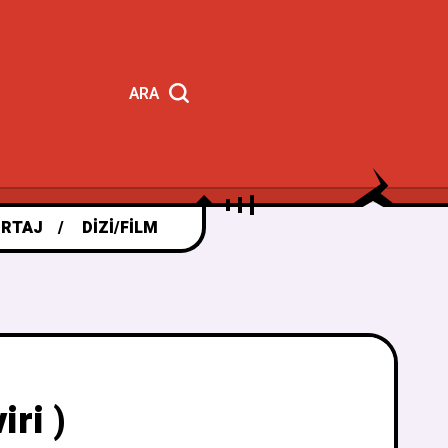
ARA
RTAJ
DIZI/FILM
ri )