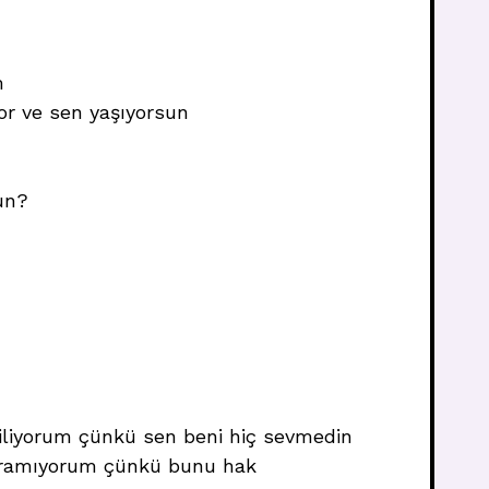
m
or ve sen yaşıyorsun
un?
 biliyorum çünkü sen beni hiç sevmedin
a aramıyorum çünkü bunu hak