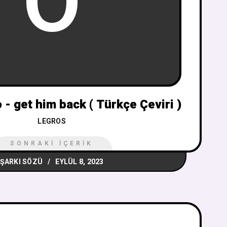
O
 - get him back ( Türkçe Çeviri )
LEGROS
SONRAKI İÇERIK
ŞARKI SÖZÜ
EYLÜL 8, 2023