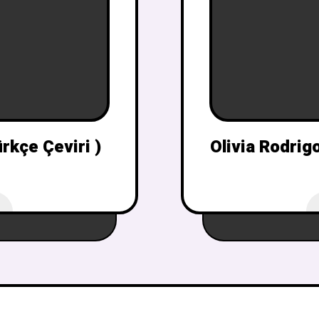
rkçe Çeviri )
Olivia Rodrigo
3