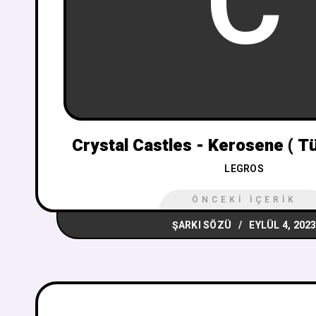
C
Crystal Castles - Kerosene ( Tü
LEGROS
ÖNCEKI İÇERIK
ŞARKI SÖZÜ
EYLÜL 4, 202