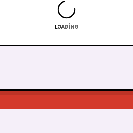
LOADING
© 2026
Muzikbuldum
, Tüm Hakkı Saklıdır.