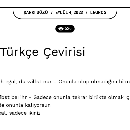
ŞARKI SÖZÜ
EYLÜL 4, 2023
LEGROS
526
Türkçe Çevirisi
uch egal, du willst nur – Onunla olup olmadığını bi
ibst bei ihr – Sadece onunla tekrar birlikte olmak i
de onunla kalıyorsun
al, sadece ikiniz