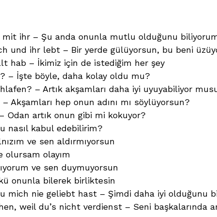
ch mit ihr – Şu anda onunla mutlu olduğunu biliyoru
 und ihr lebt – Bir yerde gülüyorsun, bu beni üzüy
lt hab – İkimiz için de istediğim her şey
r? – İşte böyle, daha kolay oldu mu?
hlafen? – Artık akşamları daha iyi uyuyabiliyor mus
– Akşamları hep onun adını mı söylüyorsun?
– Odan artık onun gibi mi kokuyor?
u nasıl kabul edebilirim?
alnızım ve sen aldırmıyorsun
e olursam olayım
ğlıyorum ve sen duymuyorsun
kü onunla bilerek birliktesin
l du mich nie geliebt hast – Şimdi daha iyi olduğunu
hen, weil du’s nicht verdienst – Seni başkalarınd