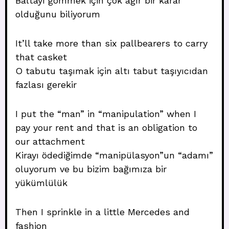
Baltayı gömmek için çok ağır bir karar
olduğunu biliyorum
It’ll take more than six pallbearers to carry
that casket
O tabutu taşımak için altı tabut taşıyıcıdan
fazlası gerekir
I put the “man” in “manipulation” when I
pay your rent and that is an obligation to
our attachment
Kirayı ödediğimde “manipülasyon”un “adamı”
oluyorum ve bu bizim bağımıza bir
yükümlülük
Then I sprinkle in a little Mercedes and
fashion