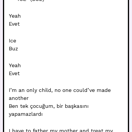
Yeah
Evet
Ice
Buz
Yeah
Evet
I’m an only child, no one could’ve made
another
Ben tek çocuğum, bir başkasını
yapamazlardı
I have to father my mother and treat my