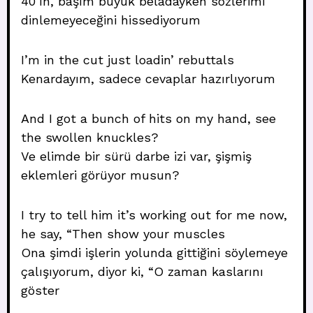
40’ın, başım büyük beladayken sözlerimi
dinlemeyeceğini hissediyorum
I’m in the cut just loadin’ rebuttals
Kenardayım, sadece cevaplar hazırlıyorum
And I got a bunch of hits on my hand, see
the swollen knuckles?
Ve elimde bir sürü darbe izi var, şişmiş
eklemleri görüyor musun?
I try to tell him it’s working out for me now,
he say, “Then show your muscles
Ona şimdi işlerin yolunda gittiğini söylemeye
çalışıyorum, diyor ki, “O zaman kaslarını
göster