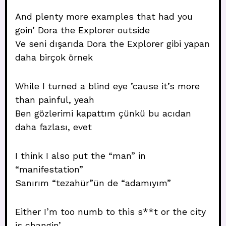
And plenty more examples that had you
goin’ Dora the Explorer outside
Ve seni dışarıda Dora the Explorer gibi yapan
daha birçok örnek
While I turned a blind eye ’cause it’s more
than painful, yeah
Ben gözlerimi kapattım çünkü bu acıdan
daha fazlası, evet
I think I also put the “man” in
“manifestation”
Sanırım “tezahür”ün de “adamıyım”
Either I’m too numb to this s**t or the city
is changin’