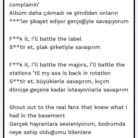
complainin’
Albüm daha çıkmadı ve şimdiden onların
***’ler şikayet ediyor gerçeğiyle savaşıyorum
F**k it, I’ll battle the label
S**tir et, plak şirketiyle savaşırım
F**k it, I’ll battle the majors, I’ll battle the
stations ’til my ass is back in rotation
S**tir et, büyüklerle savaşırım, kıçım
dönüşe geçene kadar istasyonlarla savaşırım
Shout out to the real fans that knew what I
had in the basement
Gerçek hayranlara sesleniyorum, bodrumda
neye sahip olduğumu bilenlere