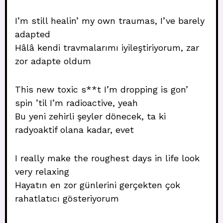
I’m still healin’ my own traumas, I’ve barely
adapted
Hâlâ kendi travmalarımı iyileştiriyorum, zar
zor adapte oldum
This new toxic s**t I’m dropping is gon’
spin ’til I’m radioactive, yeah
Bu yeni zehirli şeyler dönecek, ta ki
radyoaktif olana kadar, evet
I really make the roughest days in life look
very relaxing
Hayatın en zor günlerini gerçekten çok
rahatlatıcı gösteriyorum