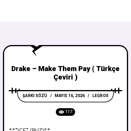
Drake – Make Them Pay ( Türkçe
Çeviri )
ŞARKI SÖZÜ
MAYIS 16, 2026
LEGROS
117
**”ICE” (BUZ)**