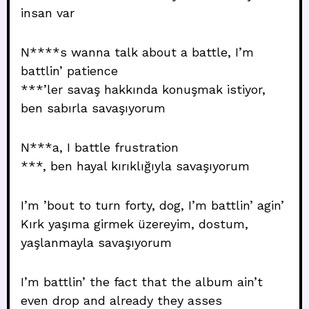
insan var
N****s wanna talk about a battle, I’m
battlin’ patience
***’ler savaş hakkında konuşmak istiyor,
ben sabırla savaşıyorum
N***a, I battle frustration
***, ben hayal kırıklığıyla savaşıyorum
I’m ’bout to turn forty, dog, I’m battlin’ agin’
Kırk yaşıma girmek üzereyim, dostum,
yaşlanmayla savaşıyorum
I’m battlin’ the fact that the album ain’t
even drop and already they asses