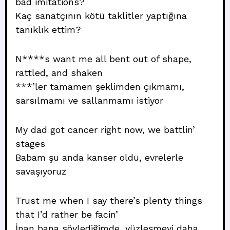
bad imitations?
Kaç sanatçının kötü taklitler yaptığına
tanıklık ettim?
N****s want me all bent out of shape,
rattled, and shaken
***’ler tamamen şeklimden çıkmamı,
sarsılmamı ve sallanmamı istiyor
My dad got cancer right now, we battlin’
stages
Babam şu anda kanser oldu, evrelerle
savaşıyoruz
Trust me when I say there’s plenty things
that I’d rather be facin’
İnan bana söylediğimde, yüzleşmeyi daha