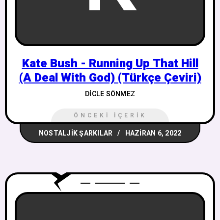
Kate Bush - Running Up That Hill
(A Deal With God) (Türkçe Çeviri)
DICLE SÖNMEZ
ÖNCEKI İÇERIK
NOSTALJIK ŞARKILAR
HAZIRAN 6, 2022