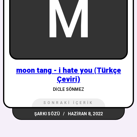
M
moon tang - i hate you (Türkçe
Çeviri)
DICLE SÖNMEZ
SONRAKI İÇERIK
ŞARKI SÖZÜ
HAZIRAN 8, 2022