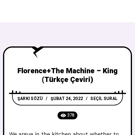
Florence+The Machine – King
(Türkçe Çeviri)
ŞARKI SÖZÜ
ŞUBAT 24, 2022
SEÇIL SURAL
378
We argue in the kitchen about whether to