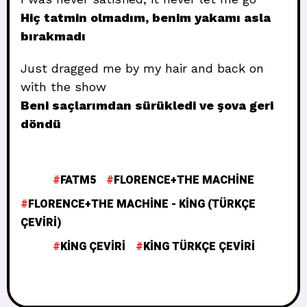
Hiç tatmin olmadım, benim yakamı asla
bırakmadı
Just dragged me by my hair and back on
with the show
Beni saçlarımdan sürükledi ve şova geri
döndü
FATM5
FLORENCE+THE MACHINE
FLORENCE+THE MACHINE - KING (TÜRKÇE
ÇEVIRI)
KING ÇEVIRI
KING TÜRKÇE ÇEVIRI