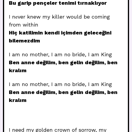
Bu garip pençeler tenimi tırnaklıyor
I nеver knew my killer would be coming
from within
Hiç katilimin kendi içimden geleceğini
bilemezdim
I am no mother, I am no bride, I am King
Ben anne değilim, ben gelin değilim, ben
kralım
I am no mother, I am no bride, I am King
Ben anne değilim, ben gelin değilim, ben
kralım
I need my golden crown of sorrow, my