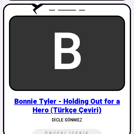
B
Bonnie Tyler - Holding Out for a
Hero (Türkçe Çeviri)
DICLE SÖNMEZ
ÖNCEKI İÇERIK