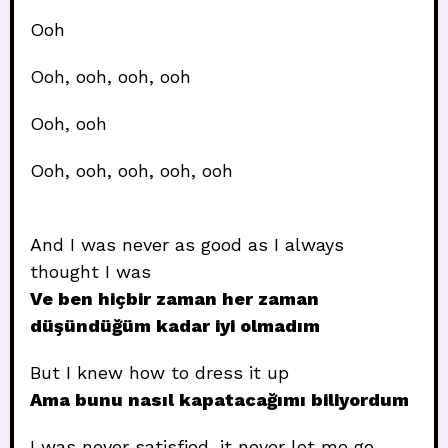
Ooh
Ooh, ooh, ooh, ooh
Ooh, ooh
Ooh, ooh, ooh, ooh, ooh
And I was never as good as I always
thought I was
Ve ben hiçbir zaman her zaman
düşündüğüm kadar iyi olmadım
But I knew how to dress it up
Ama bunu nasıl kapatacağımı biliyordum
I was never satisfied, it never let me go