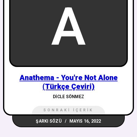
A
Anathema - You're Not Alone
(Türkçe Çeviri)
DICLE SÖNMEZ
SONRAKI İÇERIK
ŞARKI SÖZÜ
MAYIS 16, 2022