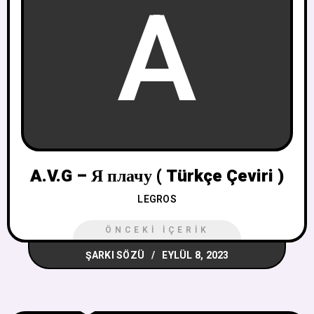
A
A.V.G – Я плачу ( Türkçe Çeviri )
LEGROS
ÖNCEKI İÇERIK
ŞARKI SÖZÜ
EYLÜL 8, 2023