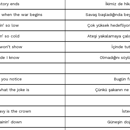
tory ends
İkimiz de hika
ut when the war begins
Savaş başladığında be
in’ so low
Çok yüksek hedefliyo
in’ so cold
Ateşi yakalamaya çalı
t won’t show
İçinde tu
side I know
Olmadığını söyl
 you notice
Bugün f
what the joke is
Çünkü şakanın ne
avy is the crown
İste
rainin’ down
Güneşin doğ