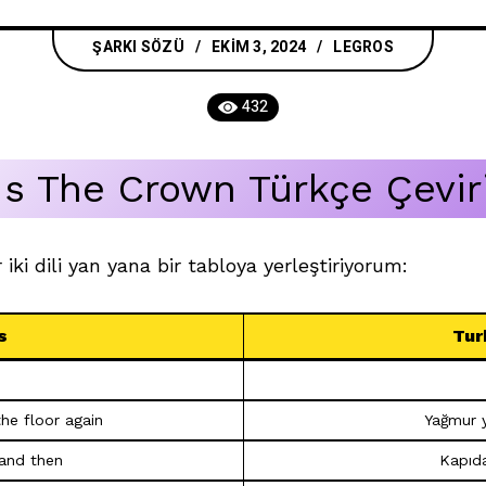
ŞARKI SÖZÜ
EKIM 3, 2024
LEGROS
432
Is The Crown Türkçe Çevir
 iki dili yan yana bir tabloya yerleştiriyorum:
s
Tur
 the floor again
Yağmur y
and then
Kapıda