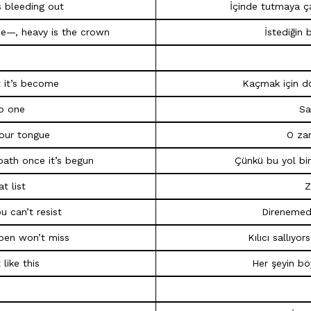
ps bleeding out
İçinde tutmaya 
the—, heavy is the crown
İstediğin 
 it’s become
Kaçmak için dö
o one
Sa
your tongue
O zam
 path once it’s begun
Çünkü bu yol bir
t list
Z
 can’t resist
Direnemedi
pen won’t miss
Kılıcı sallıy
 like this
Her şeyin bö