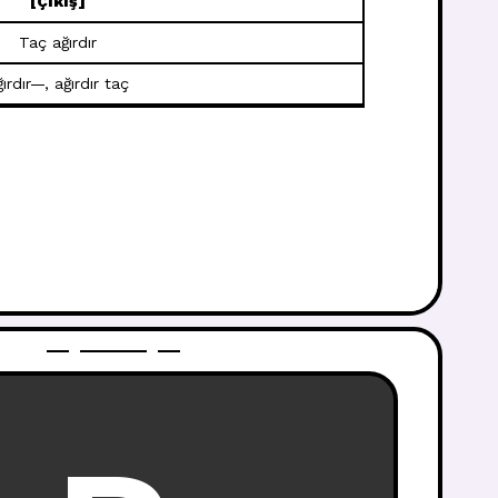
[Çıkış]
Taç ağırdır
ırdır—, ağırdır taç