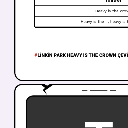
[Outro]
Heavy is the cro
Heavy is the—, heavy is
LINKIN PARK HEAVY IS THE CROWN ÇEVI