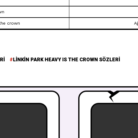
wn
 the crown
Ağ
RI
LINKIN PARK HEAVY IS THE CROWN SÖZLERI