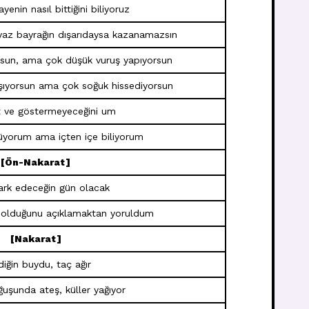
yenin nasıl bittiğini biliyoruz
yaz bayrağın dışarıdaysa kazanamazsın
rsun, ama çok düşük vuruş yapıyorsun
şıyorsun ama çok soğuk hissediyorsun
t ve göstermeyeceğini um
üyorum ama içten içe biliyorum
[Ön-Nakarat]
ark edeceğin gün olacak
 olduğunu açıklamaktan yoruldum
[Nakarat]
diğin buydu, taç ağır
uşunda ateş, küller yağıyor