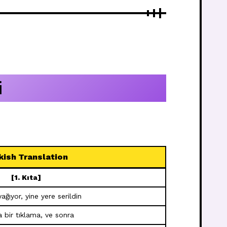
i
kish Translation
[1. Kıta]
ağıyor, yine yere serildin
 bir tıklama, ve sonra