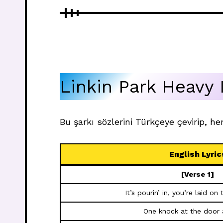
Linkin Park Heavy 
Bu şarkı sözlerini Türkçeye çevirip, her
English Lyric
[Verse 1]
It’s pourin’ in, you’re laid on
One knock at the door 