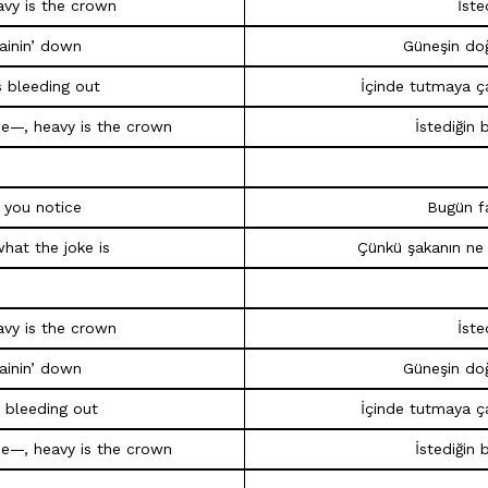
avy is the crown
İste
rainin’ down
Güneşin doğ
ps bleeding out
İçinde tutmaya 
the—, heavy is the crown
İstediğin 
 you notice
Bugün f
what the joke is
Çünkü şakanın ne
avy is the crown
İste
rainin’ down
Güneşin doğ
s bleeding out
İçinde tutmaya 
the—, heavy is the crown
İstediğin 