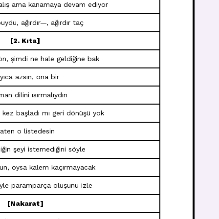
çalış ama kanamaya devam ediyor
buydu, ağırdır—, ağırdır taç
[2. Kıta]
n, şimdi ne hale geldiğine bak
yıca azsın, ona bir
an dilini ısırmalıydın
 kez başladı mı geri dönüşü yok
aten o listedesin
ğin şeyi istemediğini söyle
orsun, oysa kalem kaçırmayacak
yle paramparça oluşunu izle
[Nakarat]