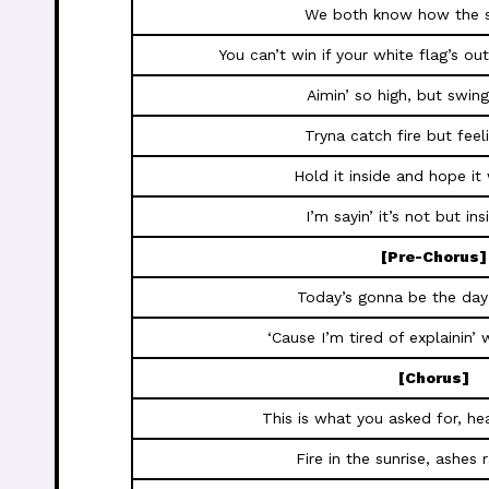
We both know how the s
You can’t win if your white flag’s o
Aimin’ so high, but swing
Tryna catch fire but feel
Hold it inside and hope i
I’m sayin’ it’s not but in
[Pre-Chorus]
Today’s gonna be the day
‘Cause I’m tired of explainin’ 
[Chorus]
This is what you asked for, he
Fire in the sunrise, ashes 