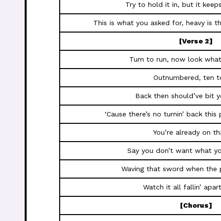
Try to hold it in, but it kee
This is what you asked for, heavy is 
[Verse 2]
Turn to run, now look what
Outnumbered, ten t
Back then should’ve bit 
‘Cause there’s no turnin’ back this
You’re already on tha
Say you don’t want what you
Waving that sword when the 
Watch it all fallin’ apart
[Chorus]