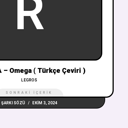
R
 – Omega ( Türkçe Çeviri )
LEGROS
SONRAKI İÇERIK
ŞARKI SÖZÜ
EKIM 3, 2024