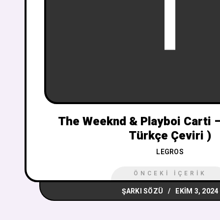
T
The Weeknd & Playboi Carti –
Türkçe Çeviri )
LEGROS
ÖNCEKI İÇERIK
ŞARKI SÖZÜ
EKIM 3, 2024