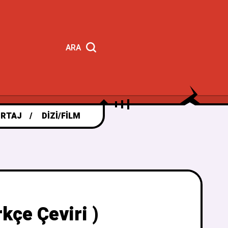
ARA
RTAJ
DIZI/FILM
kçe Çeviri )