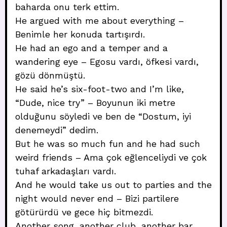
baharda onu terk ettim.
He argued with me about everything –
Benimle her konuda tartışırdı.
He had an ego and a temper and a
wandering eye – Egosu vardı, öfkesi vardı,
gözü dönmüştü.
He said he’s six-foot-two and I’m like,
“Dude, nice try” – Boyunun iki metre
olduğunu söyledi ve ben de “Dostum, iyi
denemeydi” dedim.
But he was so much fun and he had such
weird friends – Ama çok eğlenceliydi ve çok
tuhaf arkadaşları vardı.
And he would take us out to parties and the
night would never end – Bizi partilere
götürürdü ve gece hiç bitmezdi.
Another song, another club, another bar,