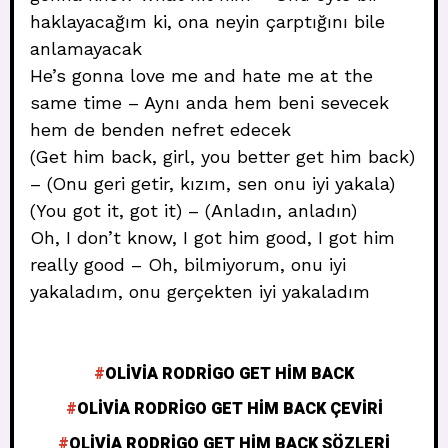
haklayacağım ki, ona neyin çarptığını bile
anlamayacak
He’s gonna love me and hate me at the
same time – Aynı anda hem beni sevecek
hem de benden nefret edecek
(Get him back, girl, you better get him back)
– (Onu geri getir, kızım, sen onu iyi yakala)
(You got it, got it) – (Anladın, anladın)
Oh, I don’t know, I got him good, I got him
really good – Oh, bilmiyorum, onu iyi
yakaladım, onu gerçekten iyi yakaladım
OLIVIA RODRIGO GET HIM BACK
OLIVIA RODRIGO GET HIM BACK ÇEVIRI
OLIVIA RODRIGO GET HIM BACK SÖZLERI