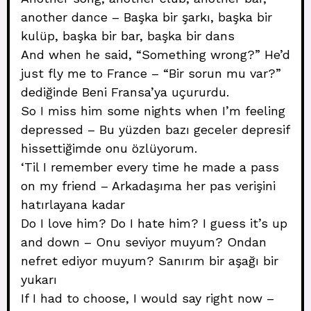
another dance – Başka bir şarkı, başka bir
kulüp, başka bir bar, başka bir dans
And when he said, “Something wrong?” He’d
just fly me to France – “Bir sorun mu var?”
dediğinde Beni Fransa’ya uçururdu.
So I miss him some nights when I’m feeling
depressed – Bu yüzden bazı geceler depresif
hissettiğimde onu özlüyorum.
‘Til I remember every time he made a pass
on my friend – Arkadaşıma her pas verişini
hatırlayana kadar
Do I love him? Do I hate him? I guess it’s up
and down – Onu seviyor muyum? Ondan
nefret ediyor muyum? Sanırım bir aşağı bir
yukarı
If I had to choose, I would say right now –