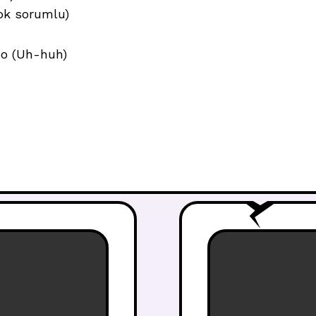
ok sorumlu)
do (Uh-huh)