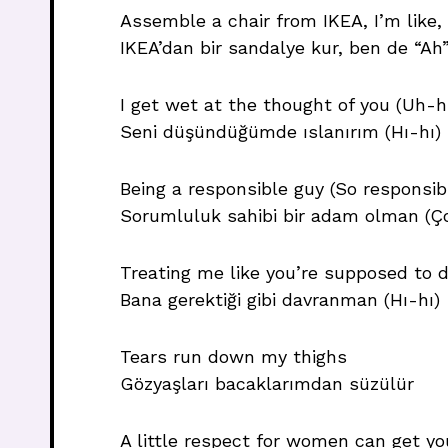
Assemble a chair from IKEA, I’m like,
IKEA’dan bir sandalye kur, ben de “Ah
I get wet at the thought of you (Uh-h
Seni düşündüğümde ıslanırım (Hı-hı)
Being a responsible guy (So responsib
Sorumluluk sahibi bir adam olman (Ç
Treating me like you’re supposed to 
Bana gerektiği gibi davranman (Hı-hı)
Tears run down my thighs
Gözyaşları bacaklarımdan süzülür
A little respect for women can get you