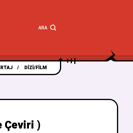
ARA
RTAJ
DIZI/FILM
 Çeviri )