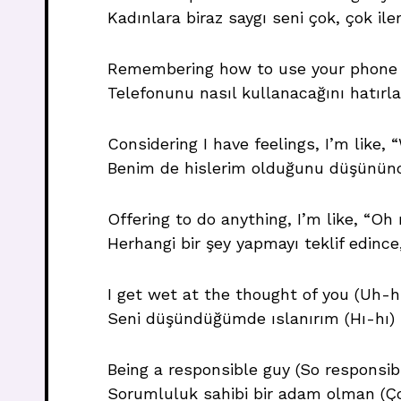
Kadınlara biraz saygı seni çok, çok ile
Remembering how to use your phone g
Telefonunu nasıl kullanacağını hatırl
Considering I have feelings, I’m like,
Benim de hislerim olduğunu düşününc
Offering to do anything, I’m like, “O
Herhangi bir şey yapmayı teklif edin
I get wet at the thought of you (Uh-h
Seni düşündüğümde ıslanırım (Hı-hı)
Being a responsible guy (So responsib
Sorumluluk sahibi bir adam olman (Ç