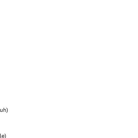
uh)
le)