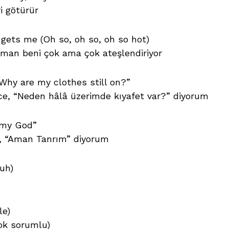
ri götürür
ets me (Oh so, oh so, oh so hot)
aman beni çok ama çok ateşlendiriyor
 “Why are my clothes still on?”
e, “Neden hâlâ üzerimde kıyafet var?” diyorum
h my God”
ce, “Aman Tanrım” diyorum
uh)
le)
ok sorumlu)