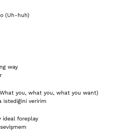
do (Uh-huh)
long way
r
u (What you, what you, what you want)
istediğini veririm
 ideal foreplay
n sevişmem