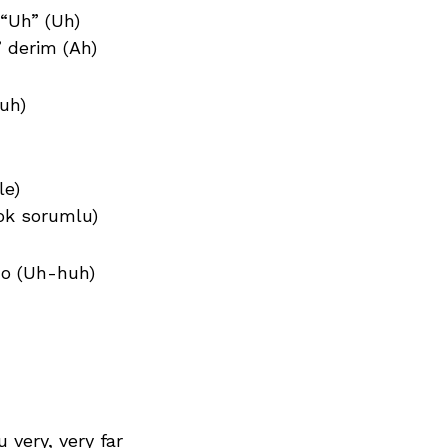
 “Uh” (Uh)
” derim (Ah)
uh)
le)
ok sorumlu)
do (Uh-huh)
 very, very far