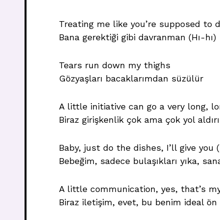
Treating me like you’re supposed to 
Bana gerektiği gibi davranman (Hı-hı)
Tears run down my thighs
Gözyaşları bacaklarımdan süzülür
A little initiative can go a very long, 
Biraz girişkenlik çok ama çok yol aldırı
Baby, just do the dishes, I’ll give yo
Bebeğim, sadece bulaşıkları yıka, sana 
A little communication, yes, that’s my
Biraz iletişim, evet, bu benim ideal ö