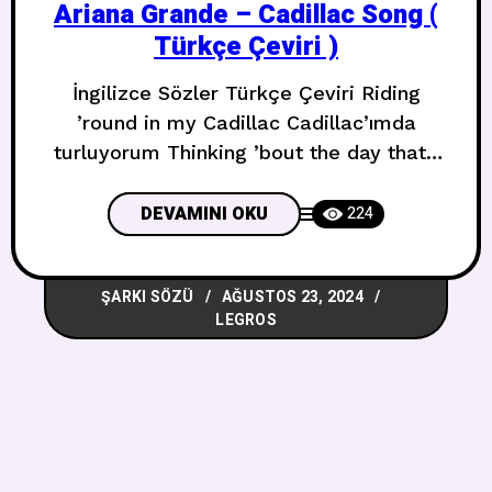
Ariana Grande – Cadillac Song (
Türkçe Çeviri )
İngilizce Sözler Türkçe Çeviri Riding
’round in my Cadillac Cadillac’ımda
turluyorum Thinking ’bout the day that I
first saw you Seni ilk gördüğüm günü
düşünüyorum Nothing compares to what
DEVAMINI OKU
224
we had, and baby, that won’t change
Sahip olduğumuz şeyle kıyaslanacak
ŞARKI SÖZÜ
AĞUSTOS 23, 2024
hiçbir şey yok, ve bu asla değişmeyecek
LEGROS
bebeğim I want you, babe Seni istiyorum
bebeğim