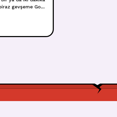
, biraz gevşeme Got
ce