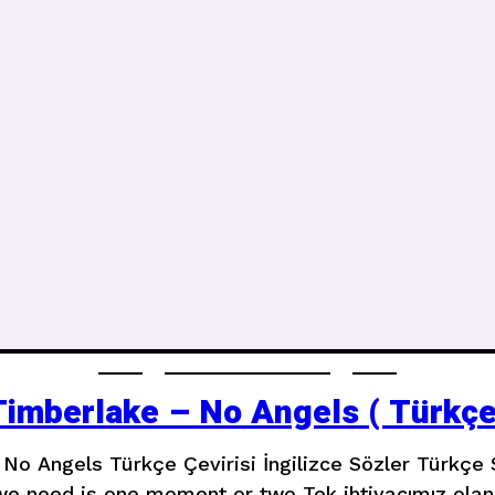
Timberlake – No Angels ( Türkçe 
No Angels Türkçe Çevirisi İngilizce Sözler Türkçe
we need is one moment or two Tek ihtiyacımız olan 