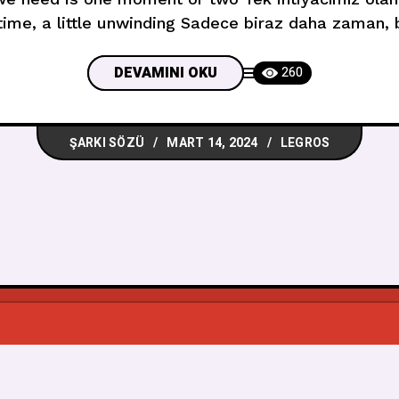
 time, a little unwinding Sadece biraz daha zaman
un on my mind, and I’ve chosen you Aklımda eğlen
DEVAMINI OKU
260
ŞARKI SÖZÜ
MART 14, 2024
LEGROS
© 2026
Muzikbuldum
, Tüm Hakkı Saklıdır.