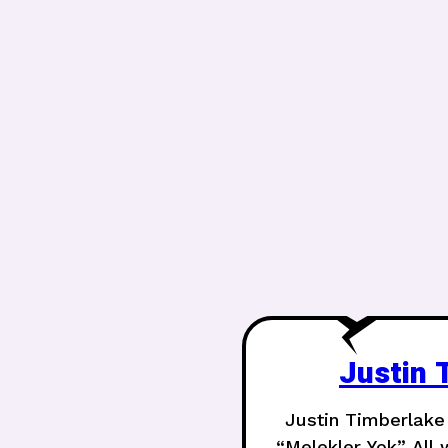
Justin 
Justin Timberlake 
“Melekler Yok” All 