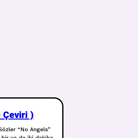
Çeviri )
 Sözler “No Angels”
bir ya da iki dakika