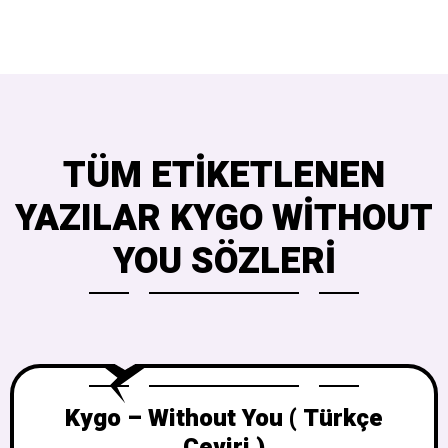
TÜM ETIKETLENEN
YAZILAR KYGO WITHOUT
YOU SÖZLERI
Kygo – Without You ( Türkçe
Çeviri )