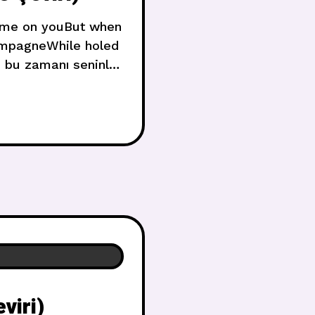
 time on youBut when
hampagneWhile holed
 bu zamanı seninle
labildiğimdeSeni
iri)