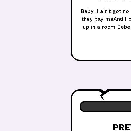
Baby, I ain’t got n
they pay meAnd I c
up in a room Bebe
geçireceğimAma 
PRE