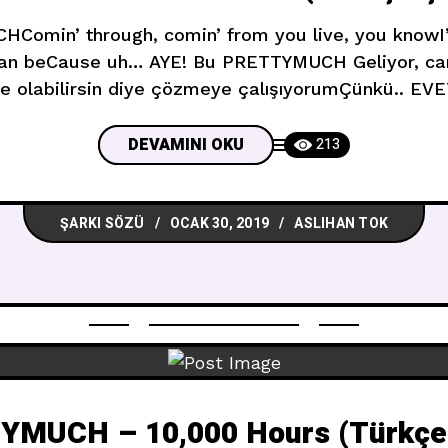
HComin’ through, comin’ from you live, you knowI’
an beCause uh… AYE! Bu PRETTYMUCH Geliyor, canl
e olabilirsin diye çözmeye çalışıyorumÇünkü.. EV
they at?)You could be my boss (where they at?)Oh,
lover, (where they at?)You could be my
DEVAMINI OKU
213
ŞARKI SÖZÜ
OCAK 30, 2019
ASLIHAN TOK
MUCH – 10,000 Hours (Türkçe 