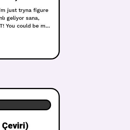
m just tryna figure
ı geliyor sana,
ET! You could be my
 you could be my
Çeviri)