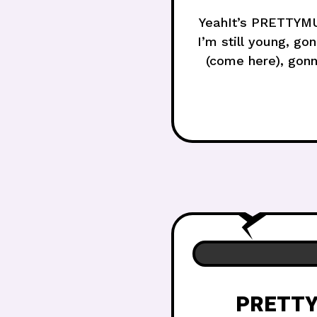
YeahIt’s PRETTYM
I’m still young, g
(come here), gonna
gencim, tüm zaman
PRETTYM