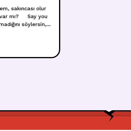
em, sakıncası olur
ı var mı? Say you
madığını söylersin,
to