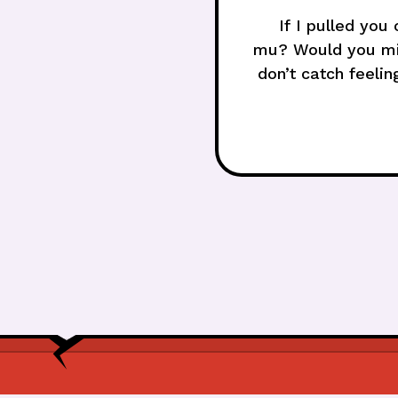
If I pulled you c
mu? Would you mi
don’t catch feelin
a