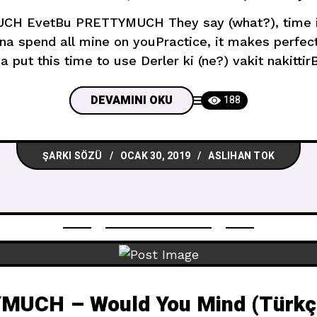
UCH EvetBu PRETTYMUCH They say (what?), time 
onna spend all mine on youPractice, it makes perf
 put this time to use Derler ki (ne?) vakit nakittir
ımı sana harcayacağımPratik, mükemmelleştirirSen
(buraya gel), bu zamanı kullanacağım Nights on
DEVAMINI OKU
188
ŞARKI SÖZÜ
OCAK 30, 2019
ASLIHAN TOK
UCH – Would You Mind (Türkçe