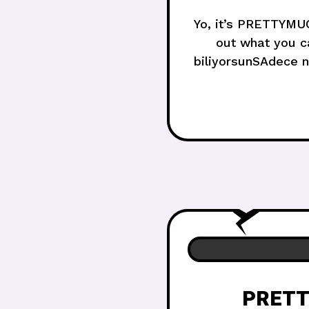
Yo, it’s PRETTYMUC
out what you c
biliyorsunSAdece n
teacher (where 
PRETTY