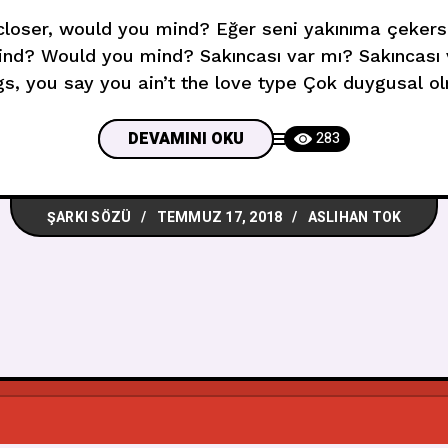
loser, would you mind? Eğer seni yakınıma çekers
nd? Would you mind? Sakıncası var mı? Sakıncas
gs, you say you ain’t the love type Çok duygusal ol
şık olacak tiplerden olmadığını söylersin I’ma have 
DEVAMINI OKU
283
ŞARKI SÖZÜ
TEMMUZ 17, 2018
ASLIHAN TOK