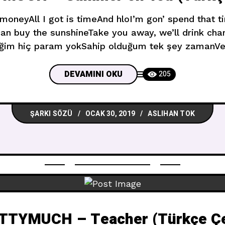
o moneyAll I got is timeAnd hloI’m gon’ spend that
an buy the sunshineTake you away, we’ll drink c
ğim hiç param yokSahip olduğum tek şey zamanVe
bana ödeme yaptıklarındaVe güneş ışığını satın a
DEVAMINI OKU
205
ŞARKI SÖZÜ
OCAK 30, 2019
ASLIHAN TOK
TTYMUCH – Teacher (Türkçe Çev