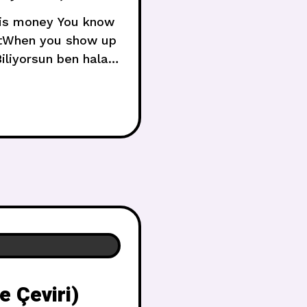
is money You know
ectWhen you show up
Biliyorsun ben hala
 ortaya çıktığında
 Çeviri)