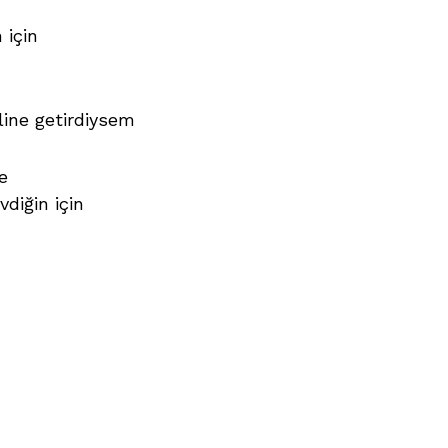
 için
line getirdiysem
e
diğin için