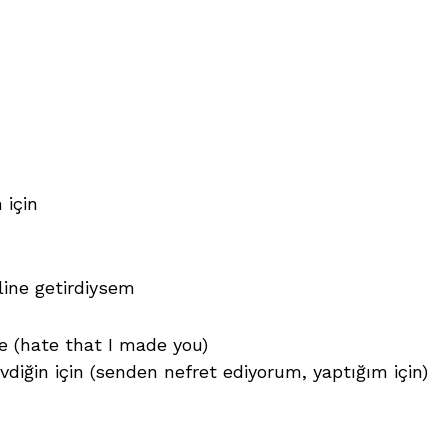
 için
line getirdiysem
me (hate that I made you)
diğin için (senden nefret ediyorum, yaptığım için)