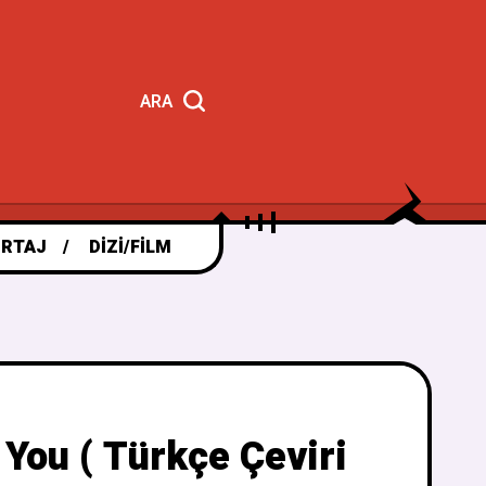
ARA
RTAJ
DIZI/FILM
You ( Türkçe Çeviri