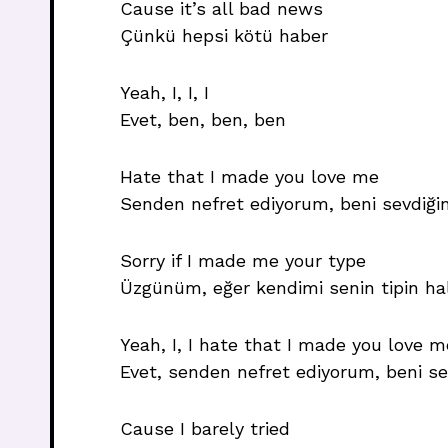
Cause it’s all bad news
Çünkü hepsi kötü haber
Yeah, I, I, I
Evet, ben, ben, ben
Hate that I made you love me
Senden nefret ediyorum, beni sevdiğin
Sorry if I made me your type
Üzgünüm, eğer kendimi senin tipin ha
Yeah, I, I hate that I made you love 
Evet, senden nefret ediyorum, beni sev
Cause I barely tried