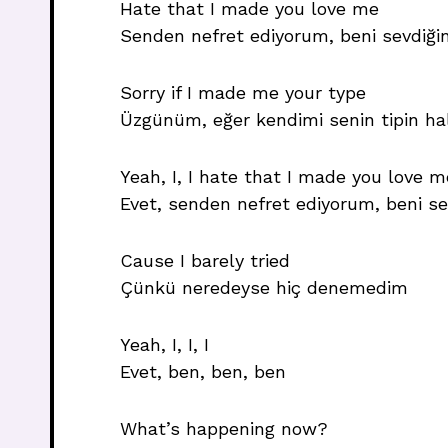
Hate that I made you love me
Senden nefret ediyorum, beni sevdiğin
Sorry if I made me your type
Üzgünüm, eğer kendimi senin tipin ha
Yeah, I, I hate that I made you love m
Evet, senden nefret ediyorum, beni sev
Cause I barely tried
Çünkü neredeyse hiç denemedim
Yeah, I, I, I
Evet, ben, ben, ben
What’s happening now?