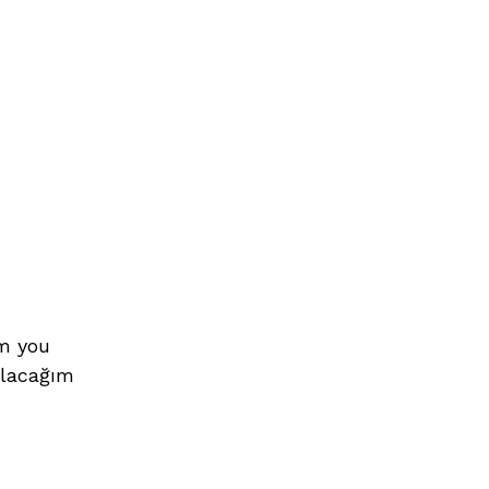
om you
ulacağım