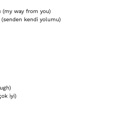
u (my way from you)
 (senden kendi yolumu)
ough)
ok iyi)