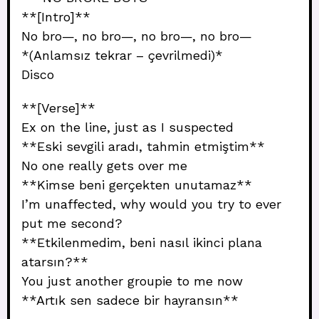
**[Intro]**
No bro—, no bro—, no bro—, no bro—
*(Anlamsız tekrar – çevrilmedi)*
Disco
**[Verse]**
Ex on the line, just as I suspected
**Eski sevgili aradı, tahmin etmiştim**
No one really gets over me
**Kimse beni gerçekten unutamaz**
I’m unaffected, why would you try to ever
put me second?
**Etkilenmedim, beni nasıl ikinci plana
atarsın?**
You just another groupie to me now
**Artık sen sadece bir hayransın**