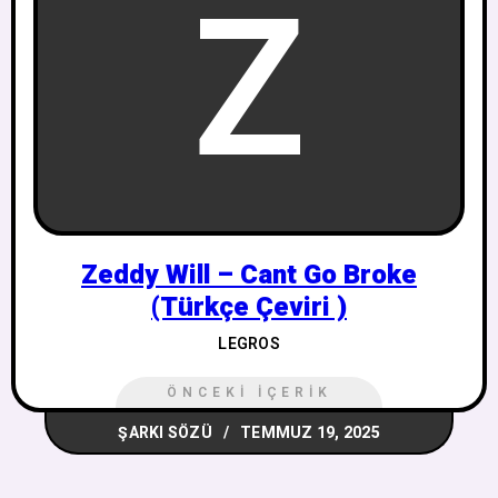
Z
Zeddy Will – Cant Go Broke
(Türkçe Çeviri )
LEGROS
ÖNCEKI İÇERIK
ŞARKI SÖZÜ
TEMMUZ 19, 2025