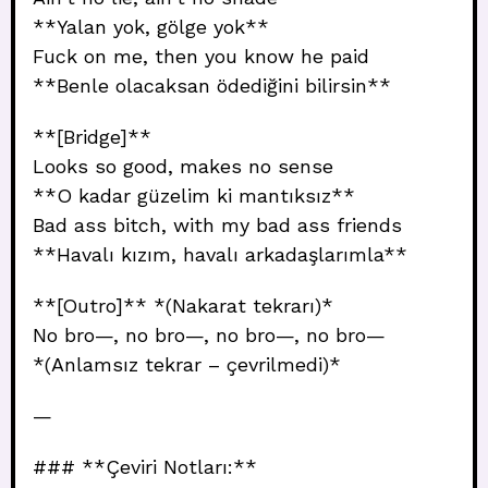
**Yalan yok, gölge yok**
Fuck on me, then you know he paid
**Benle olacaksan ödediğini bilirsin**
**[Bridge]**
Looks so good, makes no sense
**O kadar güzelim ki mantıksız**
Bad ass bitch, with my bad ass friends
**Havalı kızım, havalı arkadaşlarımla**
**[Outro]** *(Nakarat tekrarı)*
No bro—, no bro—, no bro—, no bro—
*(Anlamsız tekrar – çevrilmedi)*
—
### **Çeviri Notları:**