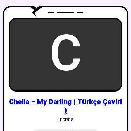
C
Chella – My Darling ( Türkçe Çeviri
)
LEGROS