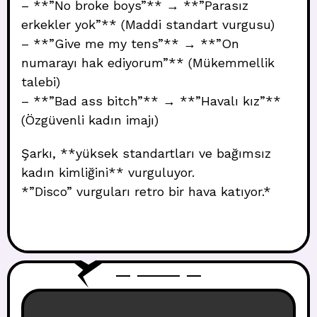
– **”No broke boys”** → **”Parasız
erkekler yok”** (Maddi standart vurgusu)
– **”Give me my tens”** → **”On
numarayı hak ediyorum”** (Mükemmellik
talebi)
– **”Bad ass bitch”** → **”Havalı kız”**
(Özgüvenli kadın imajı)
Şarkı, **yüksek standartları ve bağımsız
kadın kimliğini** vurguluyor.
*”Disco” vurguları retro bir hava katıyor.*