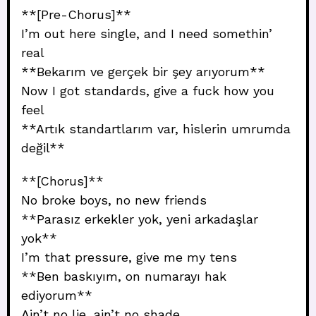
**[Pre-Chorus]**
I’m out here single, and I need somethin’
real
**Bekarım ve gerçek bir şey arıyorum**
Now I got standards, give a fuck how you
feel
**Artık standartlarım var, hislerin umrumda
değil**
**[Chorus]**
No broke boys, no new friends
**Parasız erkekler yok, yeni arkadaşlar
yok**
I’m that pressure, give me my tens
**Ben baskıyım, on numarayı hak
ediyorum**
Ain’t no lie, ain’t no shade