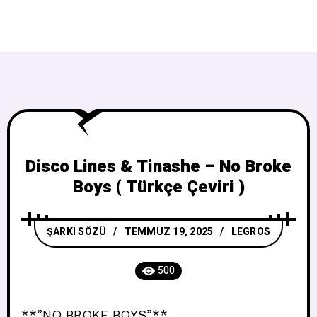
Disco Lines & Tinashe – No Broke
Boys ( Türkçe Çeviri )
ŞARKI SÖZÜ
TEMMUZ 19, 2025
LEGROS
500
**”NO BROKE BOYS”**