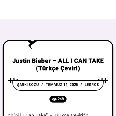
Justin Bieber – ALL I CAN TAKE
(Türkçe Çeviri)
ŞARKI SÖZÜ
TEMMUZ 11, 2025
LEGROS
248
**”All I Can Take” – Türkçe Çeviri**