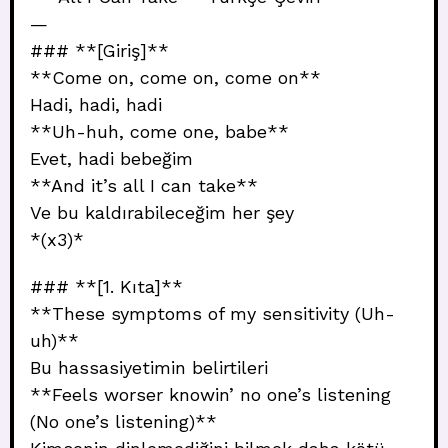
—
### **[Giriş]**
**Come on, come on, come on**
Hadi, hadi, hadi
**Uh-huh, come one, babe**
Evet, hadi bebeğim
**And it’s all I can take**
Ve bu kaldırabileceğim her şey
*(x3)*
### **[1. Kıta]**
**These symptoms of my sensitivity (Uh-
uh)**
Bu hassasiyetimin belirtileri
**Feels worser knowin’ no one’s listening
(No one’s listening)**