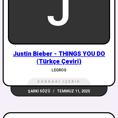
J
Justin Bieber - THINGS YOU DO
(Türkçe Çeviri)
LEGROS
SONRAKI İÇERIK
ŞARKI SÖZÜ
TEMMUZ 11, 2025