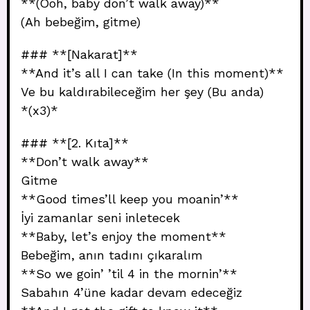
**(Ooh, baby don’t walk away)**
(Ah bebeğim, gitme)
### **[Nakarat]**
**And it’s all I can take (In this moment)**
Ve bu kaldırabileceğim her şey (Bu anda)
*(x3)*
### **[2. Kıta]**
**Don’t walk away**
Gitme
**Good times’ll keep you moanin’**
İyi zamanlar seni inletecek
**Baby, let’s enjoy the moment**
Bebeğim, anın tadını çıkaralım
**So we goin’ ’til 4 in the mornin’**
Sabahın 4’üne kadar devam edeceğiz