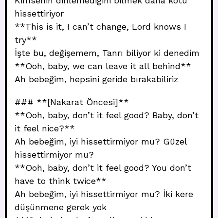
Kimsenin dinlemediğini bilmek daha kötü
hissettiriyor
**This is it, I can’t change, Lord knows I
try**
İşte bu, değişemem, Tanrı biliyor ki denedim
**Ooh, baby, we can leave it all behind**
Ah bebeğim, hepsini geride bırakabiliriz
### **[Nakarat Öncesi]**
**Ooh, baby, don’t it feel good? Baby, don’t
it feel nice?**
Ah bebeğim, iyi hissettirmiyor mu? Güzel
hissettirmiyor mu?
**Ooh, baby, don’t it feel good? You don’t
have to think twice**
Ah bebeğim, iyi hissettirmiyor mu? İki kere
düşünmene gerek yok