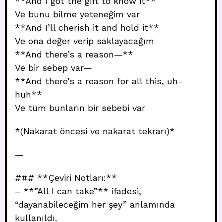
**And I got the gift to know it**
Ve bunu bilme yeteneğim var
**And I’ll cherish it and hold it**
Ve ona değer verip saklayacağım
**And there’s a reason—**
Ve bir sebep var—
**And there’s a reason for all this, uh-
huh**
Ve tüm bunların bir sebebi var
*(Nakarat öncesi ve nakarat tekrarı)*
—
### **Çeviri Notları:**
– **”All I can take”** ifadesi,
“dayanabileceğim her şey” anlamında
kullanıldı.