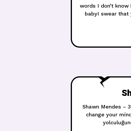
words I don’t know h
babyI swear that 
Sh
Shawn Mendes – 305
change your mindI
yolculuğun
istemiyorumHaya