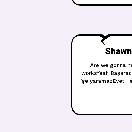
Shawn 
Are we gonna ma
worksYeah Başaraca
işe yaramazEvet I s
we’ll heal 