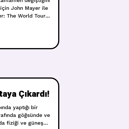
 tamamen değiştiğini
 için John Mayer ile
er: The World Tour”
nda konuştu. Mayer,
aşa çıktığını
aya Çıkardı!
nda yaptığı bir
ğrafında göğsünde ve
da fiziği ve güneş