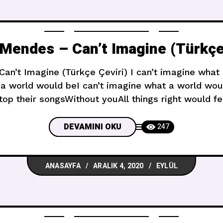
Mendes – Can’t Imagine (Türkçe 
n’t Imagine (Türkçe Çeviri) I can’t imagine what
 a world would beI can’t imagine what a world wou
top their songsWithout youAll things right would fe
gine what a world would beNo, I can’t imagine wh
DEVAMINI OKU
247
ANASAYFA
ARALIK 4, 2020
EYLÜL