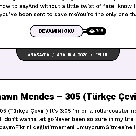
ow to sayAnd without a little twist of fateI know I’
you’ve been sent to save meYou’re the only one t
coming back to Bu izah edemeyeceğim
DEVAMINI OKU
308
ANASAYFA
ARALIK 4, 2020
EYLÜL
awn Mendes – 305 (Türkçe Çevi
 (Türkçe Çeviri) It’s 3:05I’m on a rollercoaster r
 don’t wanna let goNever been so sure in my life 
dayımFikrini değiştirmemeni umuyorumGitmesine 
tımda hiç bu kadar emin olmamıştım You’re my sun