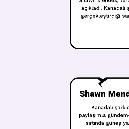
Shawn Mendes, terap
açıkladı. Kanadalı 
gerçekleştirdiği s
turnesini iptal et
26 yaşındaki
Shawn Mende
Kanadalı şarkı
paylaşımla gündemde
sırtında güneş ya