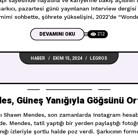
i sayesinde hayatına ve kariyerine bakış açısının
şarkıcı, pazartesi günü yayınlanan Interview dergisi
amimi sohbette, şöhrete yükselişini, 2022’de “Wond
me kararını ve yaklaşan beşinci stüdyo albümü hakkı
 şarkıcıya, spot ışıkları altında yaşlanmakla nasıl b
DEVAMINI OKU
212
HABER
EKIM 15, 2024
LEGROS
s, Güneş Yanığıyla Göğsünü Ort
cı Shawn Mendes, son zamanlarda Instagram hesabı
. Mendes, tatil yaptığı bir yerden paylaştığı foto
nığı izleriyle şortlu halde poz verdi. Şarkıcının form