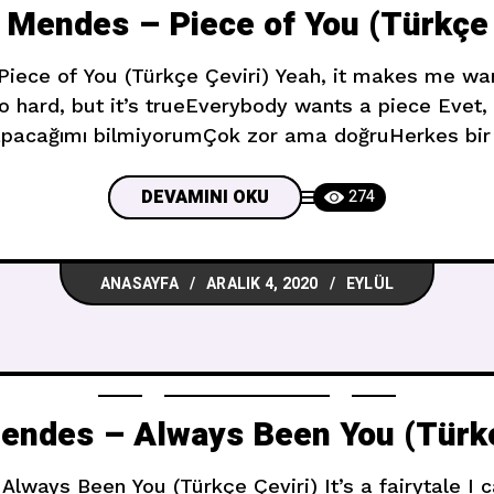
Mendes – Piece of You (Türkçe 
iece of You (Türkçe Çeviri) Yeah, it makes me wa
so hard, but it’s trueEverybody wants a piece Evet,
apacağımı bilmiyorumÇok zor ama doğruHerkes bir p
 obsessiveI’m pathetic and possessiveYou’re so su
insecureYou’re majestic, mesmerizingLight the
DEVAMINI OKU
274
ANASAYFA
ARALIK 4, 2020
EYLÜL
ndes – Always Been You (Türkç
ways Been You (Türkçe Çeviri) It’s a fairytale I ca