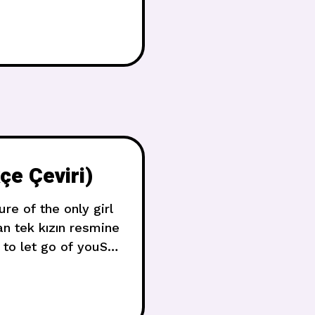
rce beğeni aldı ve
 son albümü “Wonder”
e Çeviri)
re of the only girl
n tek kızın resmine
to let go of youSo