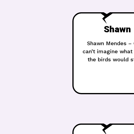
Shawn 
Shawn Mendes – Ca
can’t imagine what
the birds would s
ima