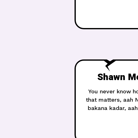
yanığı izleri, ha
hayranları tarafınd
Shawn Me
You never know how
that matters, aah 
bakana kadar, aah