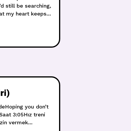
d still be searching,
hat my heart keeps
ri)
ideHoping you don’t
Saat 3:05Hız treni
izin vermek
light on a rainy