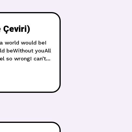
Çeviri)
 a world would beI
ld beWithout youAll
el so wrongI can’t
at a