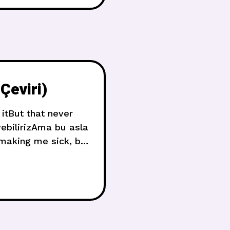
Çeviri)
itBut that never
ebilirizAma bu asla
 making me sick, but
 dünya hayal