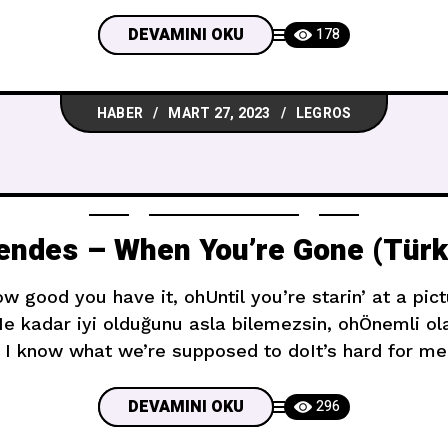
yranlarını heyecanlandırdı. Paylaşım kısa sürede binle
an övgü yağmuruna tutuldu. Mendes, popülerliğini
DEVAMINI OKU
178
HABER
MART 27, 2023
LEGROS
ndes – When You’re Gone (Türkç
 good you have it, ohUntil you’re starin’ at a pictu
Ne kadar iyi olduğunu asla bilemezsin, ohÖnemli ola
 I know what we’re supposed to doIt’s hard for me 
I’m just tryna hold on
DEVAMINI OKU
296