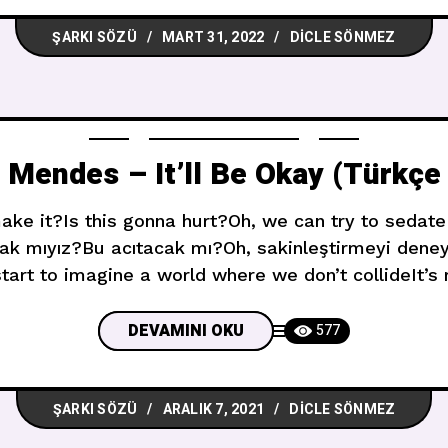
ŞARKI SÖZÜ
MART 31, 2022
DICLE SÖNMEZ
Mendes – ‎It’ll Be Okay (Türkçe 
ke it?Is this gonna hurt?Oh, we can try to sedate 
k mıyız?Bu acıtacak mı?Oh, sakinleştirmeyi deney
tart to imagine a world where we don’t collideIt’s
and the sun will rise Hiç bir araya gelmediğimiz bir
DEVAMINI OKU
577
ŞARKI SÖZÜ
ARALIK 7, 2021
DICLE SÖNMEZ