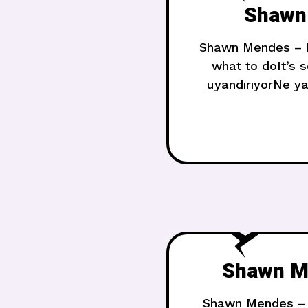
Shawn 
Shawn Mendes – P
what to doIt’s 
uyandırıyorNe y
reckless, I’m
Shawn Me
Shawn Mendes – Al