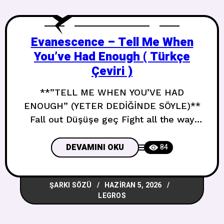
Evanescence – Tell Me When
You’ve Had Enough ( Türkçe
Çeviri )
**”TELL ME WHEN YOU’VE HAD
ENOUGH” (YETER DEDİĞİNDE SÖYLE)**
Fall out Düşüşe geç Fight all the way
down Sonuna kadar savaş Just the way
they want you to Tıpkı senin yapmanı
DEVAMINI OKU
84
istedikleri gibi Knocked down Yere
serilmiş Burned out Tükenmiş Til there’s
ŞARKI SÖZÜ
HAZIRAN 5, 2026
no room to feel Hissedecek yer
LEGROS
kalmayana kadar To feel like me Benim