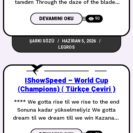
tanıdım Through the daze of the blades
of the grass in summer Yazın çimen
yapraklarının sersemliği içinde
DEVAMINI OKU
90
Parachutes for the free fall of being
younger Daha genç olmanın serbest
ŞARKI SÖZÜ
HAZIRAN 5, 2026
düşüşü için paraşütler I memorized the
LEGROS
sound of your bare footsteps running
wild
IShowSpeed – World Cup
(Champions) ( Türkçe Çeviri )
**** We gotta rise til we rise to the end
Sonuna kadar yükselmeliyiz We gotta
dream til we dream till we win Kazanana
kadar hayal etmeliyiz Give me the cup