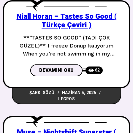
Niall Horan – Tastes So Good (
Türkçe Çeviri )
**”TASTES SO GOOD” (TADI ÇOK
GÜZEL)** I freeze Donup kalıyorum
When you’re not swimming in my
bloodstream Kan dolaşımımda
yüzmüyorken Not in my pocket with my
DEVAMINI OKU
62
car keys Cebimde anahtarlarımla birlikte
değilken Got me exactly where you want
ŞARKI SÖZÜ
HAZIRAN 5, 2026
me Beni tam istediğin yerde tutuyorsun
LEGROS
Exactly where you want me Tam
istediğin yerde Can’t take another
Muse – Nightshift Superstar (