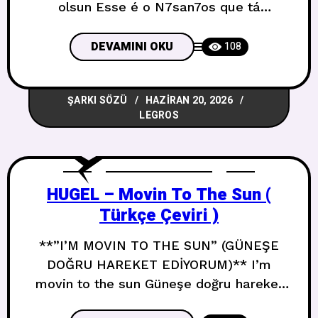
olsun Esse é o N7san7os que tá
barulhando tudo Her yeri inletip
gürültüye boğan N7san7os işte bu Sei
DEVAMINI OKU
108
muito bem dessa mina Bu kızı çok iyi
tanıyorum A peça nóis já conhece Bu
ŞARKI SÖZÜ
HAZIRAN 20, 2026
parçayı (tipi) zaten biliyoruz Sei muito
LEGROS
bem dessa mina Bu kızı çok
HUGEL – Movin To The Sun (
Türkçe Çeviri )
**”I’M MOVIN TO THE SUN” (GÜNEŞE
DOĞRU HAREKET EDİYORUM)** I’m
movin to the sun Güneşe doğru hareket
ediyorum I did it all the time Her zaman