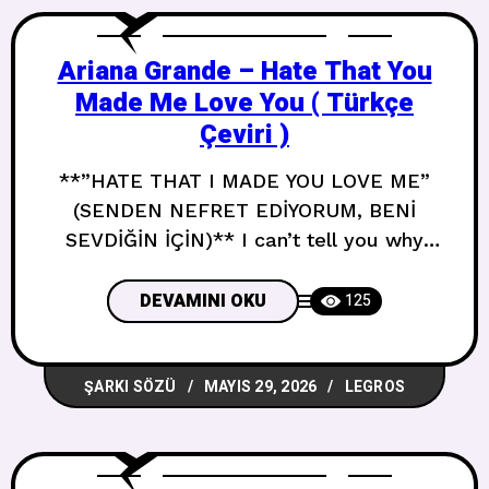
sad
Ariana Grande – Hate That You
Made Me Love You ( Türkçe
Çeviri )
**”HATE THAT I MADE YOU LOVE ME”
(SENDEN NEFRET EDİYORUM, BENİ
SEVDİĞİN İÇİN)** I can’t tell you why
Sana nedenini söyleyemem But
something inside Ama içimdeki bir şey Is
DEVAMINI OKU
125
dancing with fire Ateşle dans ediyor Eyes
lit like the sky Gözler gökyüzü gibi
ŞARKI SÖZÜ
MAYIS 29, 2026
LEGROS
aydınlandı Turned tears into diamonds
Gözyaşlarını elmasa çevirdi Got good at
goodbyes