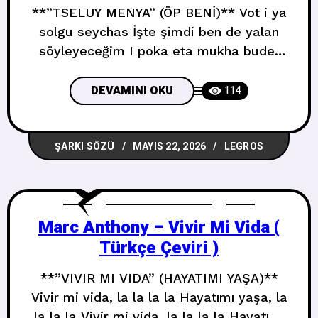
**”TSELUY MENYA” (ÖP BENİ)** Vot i ya
solgu seychas İşte şimdi ben de yalan
söyleyeceğim I poka eta mukha budet
gladit svoi lapki Ve bu sinek patilerini
temizlerken Ya budu govorit, chto u
DEVAMINI OKU
114
menya vse v poryadke Her şeyin yolunda
olduğunu söyleyeceğim V srednem,
ŞARKI SÖZÜ
MAYIS 22, 2026
LEGROS
chelovek v den mozhet vrat do dvukh sot
tysyach raz Ortalama
Marc Anthony – Vivir Mi Vida (
Türkçe Çeviri )
**”VIVIR MI VIDA” (HAYATIMI YAŞA)**
Vivir mi vida, la la la la Hayatımı yaşa, la
la la la Vivir mi vida, la la la la Hayatımı