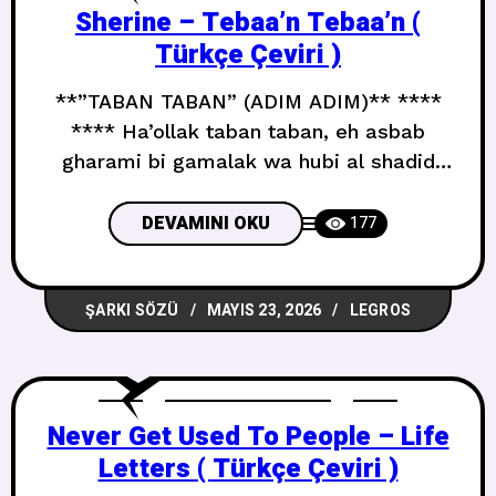
Sherine – Tebaa’n Tebaa’n (
Türkçe Çeviri )
**”TABAN TABAN” (ADIM ADIM)** ****
**** Ha’ollak taban taban, eh asbab
gharami bi gamalak wa hubi al shadid
Sana adım adım söyleyeceğim,
güzelliğine olan aşkımın ve güçlü
DEVAMINI OKU
177
sevgimin sebepleri neler We leh indafa’t
indafaan we leh inqata’t inqataan an al
ŞARKI SÖZÜ
MAYIS 23, 2026
LEGROS
dunya wa inta ba’eed Ve neden bu kadar
coşkuyla atıldım ve neden dünyadan bu
kadar
Never Get Used To People – Life
Letters ( Türkçe Çeviri )