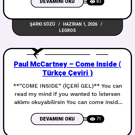
the championship Kupayı ver bana
DEVAMINI OKU
83
şampiyonluğu Told them I’m bringing it
back to the crib Onlara eve götüreceğimi
ŞARKI SÖZÜ
HAZIRAN 1, 2026
söyledim Todo el mundo mirando Tüm
LEGROS
dünya
Paul McCartney – Come Inside (
Türkçe Çeviri )
**”COME INSIDE” (İÇERİ GEL)** You can
read my mind if you wanted to İstersen
aklımı okuyabilirsin You can come inside
İçeri gelebilirsin You got to let me know
what you wanna do Ne yapmak istediğini
DEVAMINI OKU
71
bana bildirmelisin I don’t wanna hide
Saklanmak istemiyorum Step right up