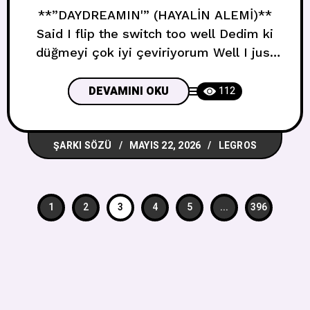
**”DAYDREAMIN'” (HAYALİN ALEMİ)**
Said I flip the switch too well Dedim ki
düğmeyi çok iyi çeviriyorum Well I just
might discover that it didn’t hurt Belki de
hiç acımadığını keşfedeceğim The grass
DEVAMINI OKU
112
is always greener on the other side of
me Çimenler benim öbür tarafımda hep
ŞARKI SÖZÜ
MAYIS 22, 2026
LEGROS
daha yeşil You just thought I never had
this
1
2
3
4
5
...
396