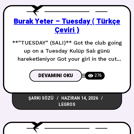
Burak Yeter – Tuesday ( Türkçe
Çeviri )
**”TUESDAY” (SALI)** Got the club going
up on a Tuesday Kulüp Salı günü
hareketleniyor Got your girl in the cut
and she aint choosy Kızın kenarda ve
seçici değil Club going up on a Tuesday
DEVAMINI OKU
276
4x Kulüp Salı günü hareketleniyor 4x Got
your girl in the cut and she aint choosy
ŞARKI SÖZÜ
HAZIRAN 14, 2026
4x Kızın kenarda ve
LEGROS