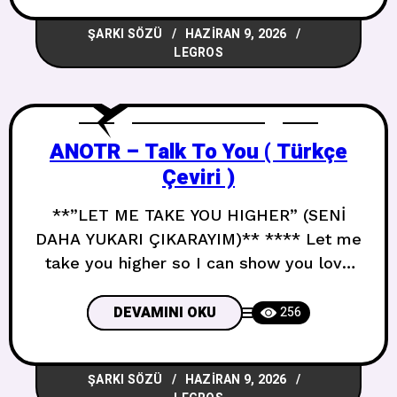
we go we go Gece yarısı işte başlıyoruz
ŞARKI SÖZÜ
HAZIRAN 9, 2026
başlıyoruz She got a vibe mi
LEGROS
ANOTR – Talk To You ( Türkçe
Çeviri )
**”LET ME TAKE YOU HIGHER” (SENİ
DAHA YUKARI ÇIKARAYIM)** **** Let me
take you higher so I can show you love
Seni daha yükseğe çıkarmama izin ver
sana sevgiyi göstereyim Its a place
DEVAMINI OKU
256
where I am but its for both us
Bulunduğum bir yer ama ikimiz için Lets
ŞARKI SÖZÜ
HAZIRAN 9, 2026
set the world on fire ooh you