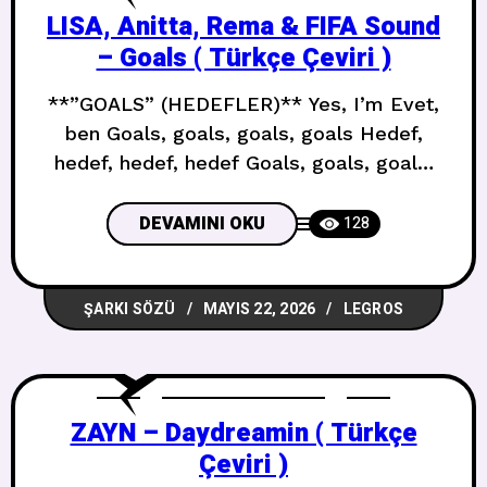
LISA, Anitta, Rema & FIFA Sound
– Goals ( Türkçe Çeviri )
**”GOALS” (HEDEFLER)** Yes, I’m Evet,
ben Goals, goals, goals, goals Hedef,
hedef, hedef, hedef Goals, goals, goals,
goals Hedef, hedef, hedef, hedef My
body (Goals), my fit (Goals) Vücudum
DEVAMINI OKU
128
(Hedef), kıyafetim (Hedef) My friends
(Goals), my whip (Goals) Arkadaşlarım
ŞARKI SÖZÜ
MAYIS 22, 2026
LEGROS
(Hedef), arabam (Hedef) My body
(Goals), my fit (Goals) Vücudum (Hedef),
kıyafetim (Hedef) My friends (Goals),
ZAYN – Daydreamin ( Türkçe
Çeviri )