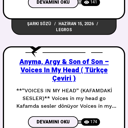
yaptım I’m goin to the sun Güneşe
DEVAMINI OKU
141
gidiyorum I’m so bad in the dark
Karanlıkta çok kötüyüm Ah ah ah ah ah
ŞARKI SÖZÜ
HAZIRAN 15, 2026
Ah ah ah ah ah I’m movin
LEGROS
Anyma, Argy & Son of Son –
Voices In My Head ( Türkçe
Çeviri )
**”VOICES IN MY HEAD” (KAFAMDAKİ
SESLER)** Voices in my head go
Kafamda sesler dönüyor Voices in my
head go 3x Kafamda sesler dönüyor 3x
Kon kon kon kon kon kon kon kon Kon kon
DEVAMINI OKU
174