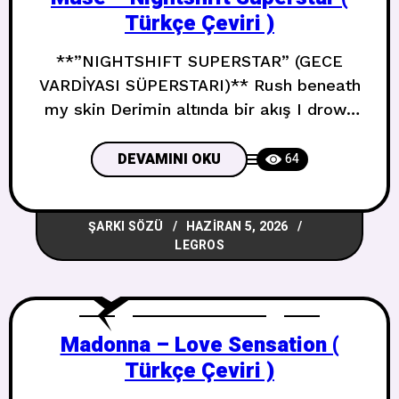
Türkçe Çeviri )
**”NIGHTSHIFT SUPERSTAR” (GECE
VARDİYASI SÜPERSTARI)** Rush beneath
my skin Derimin altında bir akış I drown
within İçinde boğuluyorum Silver sweat
you shine Gümüş ter parlıyorsun Infuse
DEVAMINI OKU
64
with mine Benimkine karış Sell my soul
tonight Ruhumu sat bu gece Your heat
ŞARKI SÖZÜ
HAZIRAN 5, 2026
feels divine Sıcaklığın ilahi hissettiriyor
LEGROS
Kiss that kills the pain Acıyı öldüren
öpücük I crave
Madonna – Love Sensation (
Türkçe Çeviri )