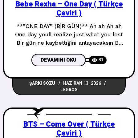
Bebe Rexha – One Day ( Türkçe
Çeviri )
**”ONE DAY” (BİR GÜN)** Ah ah Ah ah
One day youll realize just what you lost
Bir gün ne kaybettiğini anlayacaksın By
then youll be nothing more than an
afterthought O zamana kadar aklına bile
DEVAMINI OKU
81
gelmeyeceksin Baby baby I know that
youre riding high Bebeğim bebeğim
ŞARKI SÖZÜ
HAZIRAN 13, 2026
havada olduğunu biliyorum Baby baby
LEGROS
high off of your
BTS – Come Over ( Türkçe
Çeviri )