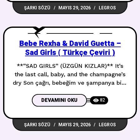
ŞARKI SÖZÜ
MAYIS 29, 2026
LEGROS
and take a look Yaklaş ve bir bak See
Bebe Rexha & David Guetta –
Sad Girls ( Türkçe Çeviri )
**”SAD GIRLS” (ÜZGÜN KIZLAR)** It’s
the last call, baby, and the champagne’s
dry Son çağrı, bebeğim ve şampanya bitti
I’m gonna dance, dance, dance with
tears in my eyes Dans edeceğim, dans
DEVAMINI OKU
82
edeceğim, dans edeceğim, gözlerimde
yaşlarla And I can’t stand watching you
ŞARKI SÖZÜ
MAYIS 29, 2026
LEGROS
taking her home Ve seni onu eve
götürürken izlemeye dayanamıyorum But