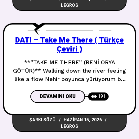
LEGROS
DATI – Take Me There ( Türkçe
Çeviri )
**”TAKE ME THERE” (BENİ ORYA
GÖTÜR)** Walking down the river feeling
like a flow Nehir boyunca yürüyorum bir
akış gibi hissediyorum My minds been
calling whats up please check your
DEVAMINI OKU
191
phone Zihnim çağırıyor ne haber lütfen
telefonuna bak Hes wondering if
ŞARKI SÖZÜ
HAZIRAN 15, 2026
someone does even know Birinin bilip
LEGROS
bilmediğini merak ediyor That I wanna
love you