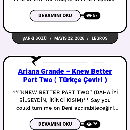
yaşa, la la la la (Voy a reír) voy a gozar
(Güleceğim) eğleneceğim Vivir mi vida, la
DEVAMINI OKU
67
la la la Hayatımı yaşa, la la la la A veces
llega
ŞARKI SÖZÜ
MAYIS 22, 2026
LEGROS
Ariana Grande – Knew Better
Part Two ( Türkçe Çeviri )
**”KNEW BETTER PART TWO” (DAHA İYİ
BİLSEYDİN, İKİNCİ KISIM)** Say you
could turn me on Beni azdırabileceğini
söyle Boy, but that’s about it Oğlum, ama
bu kadar işte You can say what you
DEVAMINI OKU
76