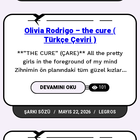
kırıyorsun I love the way
Olivia Rodrigo – the cure (
Türkçe Çeviri )
**”THE CURE” (ÇARE)** All the pretty
girls in the foreground of my mind
Zihnimin ön planındaki tüm güzel kızlar I
thought I’d done enough, but they keep
moving the line Yeterince yaptığımı
DEVAMINI OKU
101
sandım, ama çizgiyi kaydırıp duruyorlar I
thought I found the antidote this time Bu
ŞARKI SÖZÜ
MAYIS 22, 2026
LEGROS
sefer panzehiri bulduğumu sandım I
thought I found the