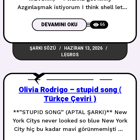
Azgınlaşmak istiyorum I think shell let
me Sanırım bana izin verecek I think shes
pretty Sanırım o güzel I think shes ready
DEVAMINI OKU
66
Sanırım o hazır Uno dos cuatro hoes Bir
iki dört hatun Come and pose with no
ŞARKI SÖZÜ
HAZIRAN 13, 2026
clothes Gel ve kıyafetsiz poz ver Window
LEGROS
closed AC
Olivia Rodrigo – stupid song (
Türkçe Çeviri )
**”STUPID SONG” (APTAL ŞARKI)** New
York Citys never looked so blue New York
City hiç bu kadar mavi görünmemişti My
friends are smoking blunts in the