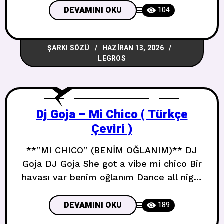
bathroom Arkadaşlarım banyoda puro
DEVAMINI OKU
104
içiyor They say that honest love is a
cage that makes you feel free Dürüst
ŞARKI SÖZÜ
HAZIRAN 13, 2026
aşkın seni özgür hissettiren bir kafes
LEGROS
olduğunu söylüyorlar And all
Dj Goja – Mi Chico ( Türkçe
Çeviri )
**”MI CHICO” (BENİM OĞLANIM)** DJ
Goja DJ Goja She got a vibe mi chico Bir
havası var benim oğlanım Dance all night
mi chico Bütün gece dans et benim
oğlanım Eyes on me mi chico Gözler
DEVAMINI OKU
189
üzerimde benim oğlanım Midnight here