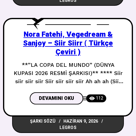
LEGROS
Nora Fatehi, Vegedream &
Sanjoy – Siir Siirr ( Türkçe
Çeviri )
**”LA COPA DEL MUNDO” (DÜNYA
KUPASI 2026 RESMİ ŞARKISI)** **** Siir
siir siir siir Siir siir siir siir Ah ah ah (Siir
siir) Ah ah ah (Siir siir) Ah ah ah ah ah
(Siir) **** Fi laylatin wahda (Siir siir) Tek
DEVAMINI OKU
112
bir gecede (Siir siir) Before the nights
over (Siir siir)
ŞARKI SÖZÜ
HAZIRAN 9, 2026
LEGROS