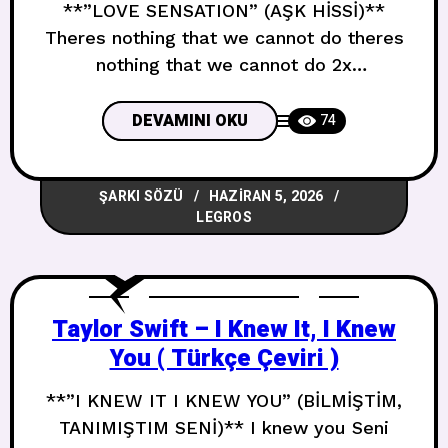
**”LOVE SENSATION” (AŞK HİSSİ)**
Theres nothing that we cannot do theres
nothing that we cannot do 2x
Yapamayacağımız hiçbir şey yok
yapamayacağımız hiçbir şey yok 2x When
DEVAMINI OKU
74
I feel alone yeah Kendimi yalnız
hissettiğimde evet I always wanna bring
ŞARKI SÖZÜ
HAZIRAN 5, 2026
you near Seni hep yanıma getirmek
LEGROS
isterim Cause you bring a smile right
here Çünkü tam
Taylor Swift – I Knew It, I Knew
You ( Türkçe Çeviri )
**”I KNEW IT I KNEW YOU” (BİLMİŞTİM,
TANIMIŞTIM SENİ)** I knew you Seni