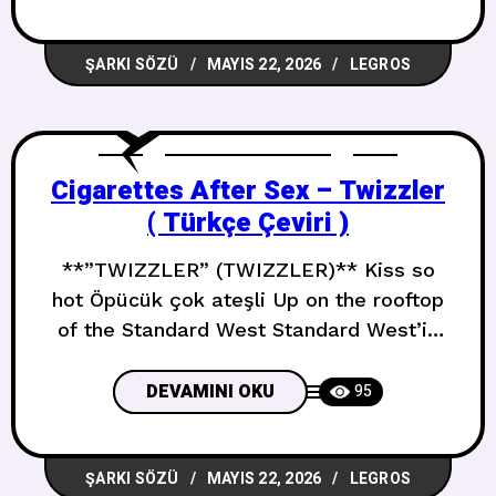
wanna Ne istersen söyleyebilirsin But I
wouldn’t believe it Ama inanmam You
ŞARKI SÖZÜ
MAYIS 22, 2026
LEGROS
could write all them songs Tüm o
şarkıları yazabilirsin That’s
Cigarettes After Sex – Twizzler
( Türkçe Çeviri )
**”TWIZZLER” (TWIZZLER)** Kiss so
hot Öpücük çok ateşli Up on the rooftop
of the Standard West Standard West’in
çatısında You caught me staring at your
moon necklace Beni ay kolyene bakarken
DEVAMINI OKU
95
yakaladın Cracking a white pill that I
watched you drop on your tongue Diline
ŞARKI SÖZÜ
MAYIS 22, 2026
LEGROS
bıraktığını izlediğim beyaz bir hapı