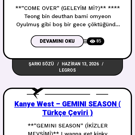
**”COME OVER” (GELEYİM Mİ?)** ****
Teong bin deuthan bami omyeon
Oyulmuş gibi boş bir gece çöktüğünde
Ireoke tto neoreul bulleo Yine böyle
sesleniyorum sana Yeah Im lost can I
DEVAMINI OKU
85
come over Evet kayboldum gelebilir
miyim Yeah Im lost can I come over Evet
ŞARKI SÖZÜ
HAZIRAN 13, 2026
kayboldum gelebilir miyim I just wanna
LEGROS
say Im sorry Sadece özür
Kanye West – GEMINI SEASON (
Türkçe Çeviri )
**”GEMINI SEASON” (İKİZLER
MEVSİMİ)** I wanna get kinky