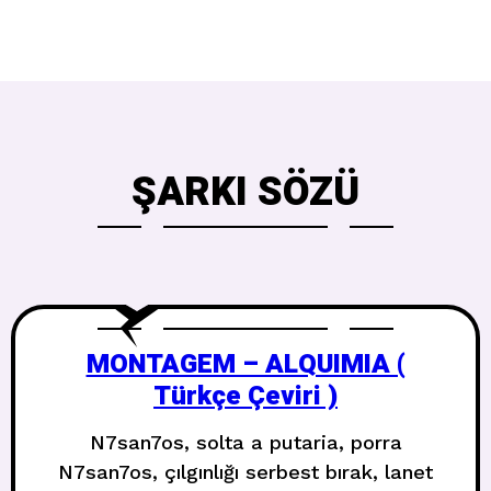
ŞARKI SÖZÜ
MONTAGEM – ALQUIMIA (
Türkçe Çeviri )
N7san7os, solta a putaria, porra
N7san7os, çılgınlığı serbest bırak, lanet